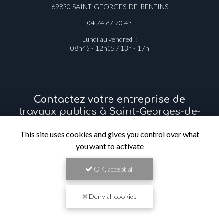
1275 route de Port Rivière
69830 SAINT-GEORGES-DE-RENEINS
04 74 67 70 43
Lundi au vendredi :
08h45 - 12h15 / 13h - 17h
Contactez votre entreprise de
travaux publics à Saint-Georges-de-
This site uses cookies and gives you control over what
Reneins
you want to activate
Prénom
OK, accept all
Il reste
44
caractère(s)
Deny all cookies
Nom