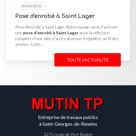
30/06/2026
robé à Saint Lager
Cour en e
Georges 
à Saint Lager Notre équipe vient d'achever
robé à Saint Lager
pour la réfection
Cour en enrobé
allée d'accès devenue irrégulière au fil des
MUTIN TP, basé
…
une
cour en e
Reneins
pour u
TOUTE L'ACTUALITÉ
Entreprise de travaux publics
à Saint-Georges-de-Reneins