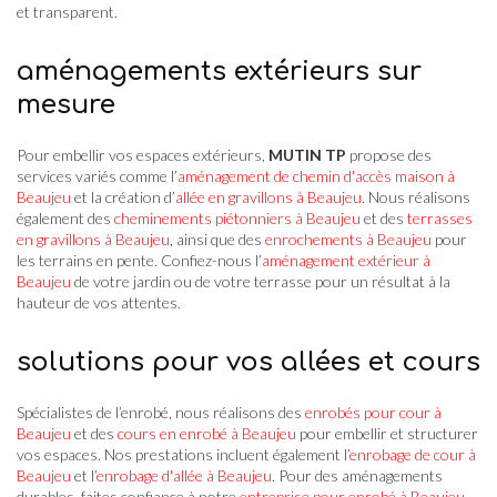
et transparent.
aménagements extérieurs sur
mesure
Pour embellir vos espaces extérieurs,
MUTIN TP
propose des
services variés comme l’
aménagement de chemin d'accès maison à
Beaujeu
et la création d’
allée en gravillons à Beaujeu
. Nous réalisons
également des
cheminements piétonniers à Beaujeu
et des
terrasses
en gravillons à Beaujeu
, ainsi que des
enrochements à Beaujeu
pour
les terrains en pente. Confiez-nous l’
aménagement extérieur à
Beaujeu
de votre jardin ou de votre terrasse pour un résultat à la
hauteur de vos attentes.
solutions pour vos allées et cours
Spécialistes de l’enrobé, nous réalisons des
enrobés pour cour à
Beaujeu
et des
cours en enrobé à Beaujeu
pour embellir et structurer
vos espaces. Nos prestations incluent également l’
enrobage de cour à
Beaujeu
et l’
enrobage d'allée à Beaujeu
. Pour des aménagements
durables, faites confiance à notre
entreprise pour enrobé à Beaujeu
.