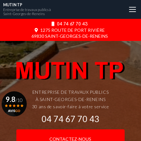
Aller
MUTIN TP
au
Entreprise de travaux publics à
Saint-Georges-de-Reneins
contenu
principal
04 74 67 70 43
1275 ROUTE DE PORT RIVIÈRE
69830 SAINT-GEORGES-DE-RENEINS
ENTREPRISE DE TRAVAUX PUBLICS
9.8
À SAINT-GEORGES-DE-RENEINS
/10
30 ans de savoir-faire à votre service
04 74 67 70 43
Voir le certificat
CONTACTEZ-NOUS