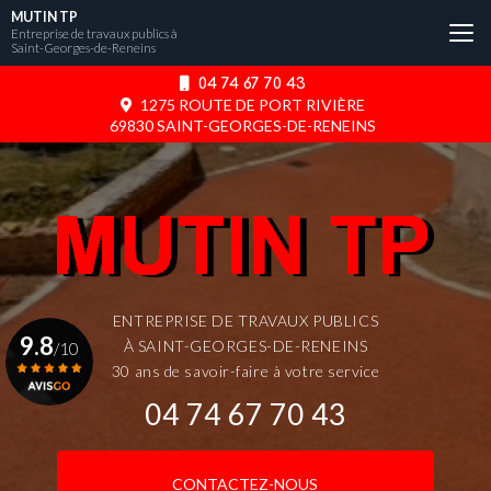
Aller
MUTIN TP
au
Entreprise de travaux publics à
Saint-Georges-de-Reneins
contenu
principal
04 74 67 70 43
1275 ROUTE DE PORT RIVIÈRE
69830 SAINT-GEORGES-DE-RENEINS
ENTREPRISE DE TRAVAUX PUBLICS
9.8
À SAINT-GEORGES-DE-RENEINS
/10
30 ans de savoir-faire à votre service
04 74 67 70 43
Voir le certificat
CONTACTEZ-NOUS