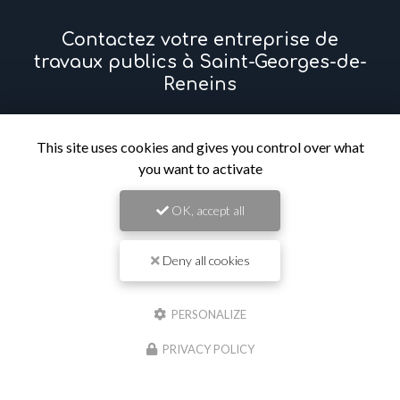
Contactez votre entreprise de
travaux publics à Saint-Georges-de-
Reneins
Prénom
This site uses cookies and gives you control over what
you want to activate
Il reste
44
caractère(s)
OK, accept all
Nom
Deny all cookies
Il reste
44
caractère(s)
Email
PERSONALIZE
PRIVACY POLICY
Téléphone