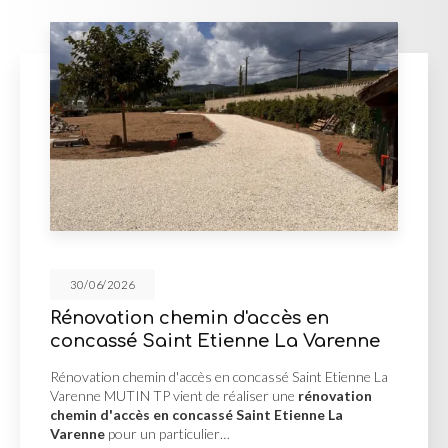
30/06/2026
chemin d'accès en
Mur de sou
int Etienne La Varenne
d'enrocheme
 d'accès en concassé Saint Etienne La
Mur de soutèneme
 vient de réaliser une
rénovation
Misérieux MUTIN T
n concassé Saint Etienne La
soutènement en 
particulier…
afin de stabiliser 