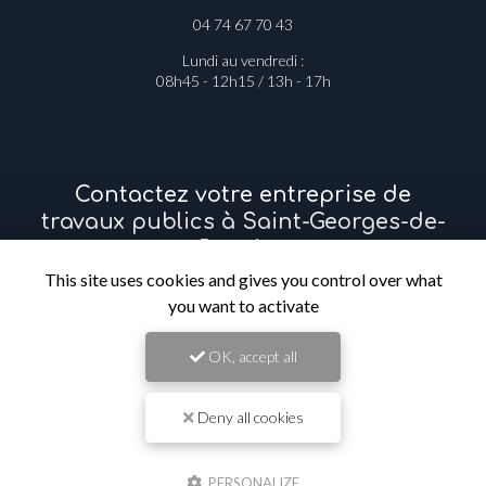
04 74 67 70 43
Lundi au vendredi :
08h45 - 12h15 / 13h - 17h
Contactez votre entreprise de
travaux publics à Saint-Georges-de-
Reneins
This site uses cookies and gives you control over what
Prénom
you want to activate
OK, accept all
Il reste
44
caractère(s)
Nom
Deny all cookies
Il reste
44
caractère(s)
PERSONALIZE