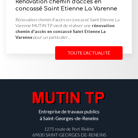
 d'accès en
Mur de soutènemen
ienne La Varenne
d'enrochement à M
n concassé Saint Etienne La
Mur de soutènement en pier
réaliser une
rénovation
Misérieux MUTIN TP a réalisé
é Saint Etienne La
soutènement en pierres d
…
afin de stabiliser un terrain 
TOUTE L'ACTUALITÉ
Entreprise de travaux publics
à Saint-Georges-de-Reneins
1275 route de Port Rivière
69830 SAINT-GEORGES-DE-RENEINS