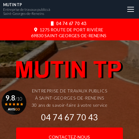
Aller
MUTIN TP
au
Entreprise de travaux publics à
Saint-Georges-de-Reneins
contenu
principal
04 74 67 70 43
1275 ROUTE DE PORT RIVIÈRE
69830 SAINT-GEORGES-DE-RENEINS
ENTREPRISE DE TRAVAUX PUBLICS
9.8
À SAINT-GEORGES-DE-RENEINS
/10
30 ans de savoir-faire à votre service
04 74 67 70 43
Voir le certificat
CONTACTEZ-NOUS