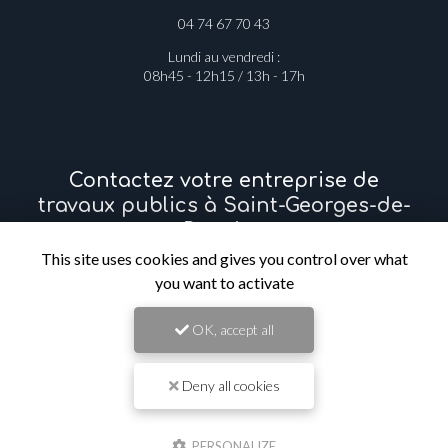
04 74 67 70 43
Lundi au vendredi :
08h45 - 12h15 / 13h - 17h
Contactez votre entreprise de
travaux publics à Saint-Georges-de-
Reneins
This site uses cookies and gives you control over what
Prénom
you want to activate
OK, accept all
Il reste
44
caractère(s)
Nom
Deny all cookies
Il reste
44
caractère(s)
PERSONALIZE