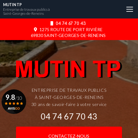
Aller
MUTIN TP
au
Entreprise de travaux publics à
Saint-Georges-de-Reneins
contenu
principal
04 74 67 70 43
1275 ROUTE DE PORT RIVIÈRE
69830 SAINT-GEORGES-DE-RENEINS
ENTREPRISE DE TRAVAUX PUBLICS
9.8
À SAINT-GEORGES-DE-RENEINS
/10
30 ans de savoir-faire à votre service
04 74 67 70 43
Voir le certificat
CONTACTEZ-NOUS