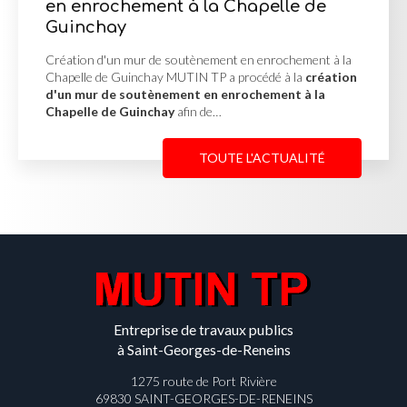
ent à la Chapelle de
Cour en enrobé à 
cour en enrobé à
transformer un es
 de soutènement en enrochement à la
fonctionnelle et…
hay MUTIN TP a procédé à la
création
tènement en enrochement à la
nchay
afin de…
TOUTE L'ACTUALITÉ
Entreprise de travaux publics
à Saint-Georges-de-Reneins
1275 route de Port Rivière
69830 SAINT-GEORGES-DE-RENEINS