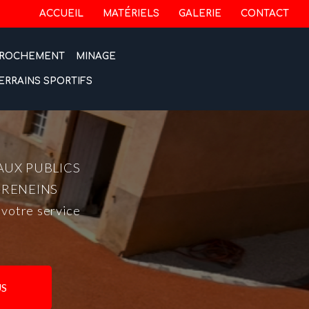
 secondaire
ACCUEIL
MATÉRIELS
GALERIE
CONTACT
ROCHEMENT
MINAGE
ERRAINS SPORTIFS
AUX PUBLICS
-RENEINS
 votre service
S