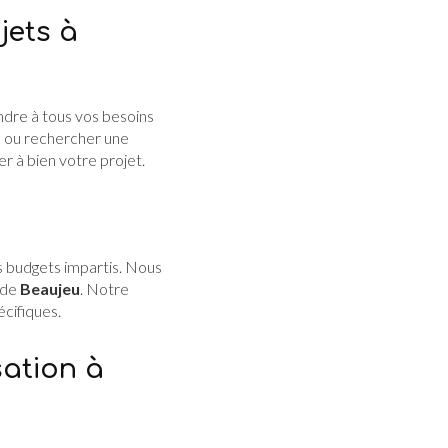
jets à
re à tous vos besoins
u
ou rechercher une
 à bien votre projet.
es budgets impartis. Nous
 de
Beaujeu
. Notre
cifiques.
sation à