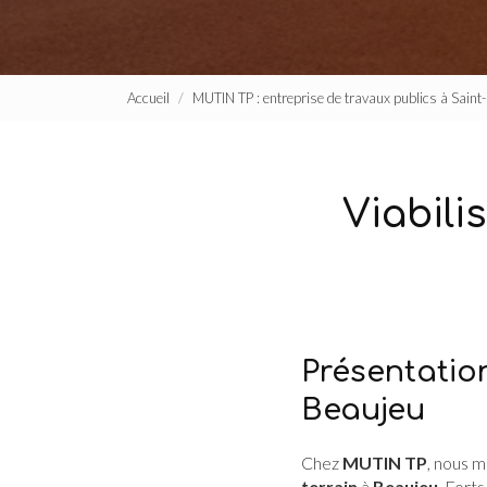
Accueil
MUTIN TP : entreprise de travaux publics à Sain
Viabili
Présentation
Beaujeu
Chez
MUTIN TP
, nous m
terrain
à
Beaujeu
. Fort