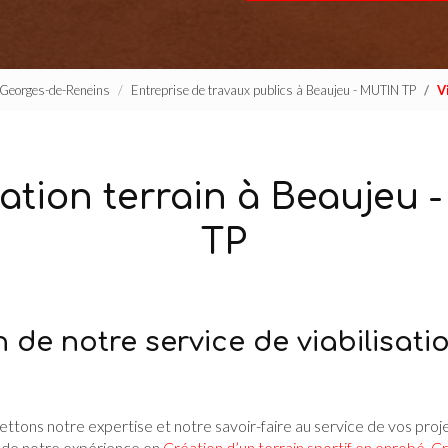
t-Georges-de-Reneins
Entreprise de travaux publics à Beaujeu - MUTIN TP
V
sation terrain à Beaujeu
TP
 de notre service de viabilisatio
ettons notre expertise et notre savoir-faire au service de vos proj
s de notre expérience en
Création d’un terrain sportif en enrobé
,
Cr