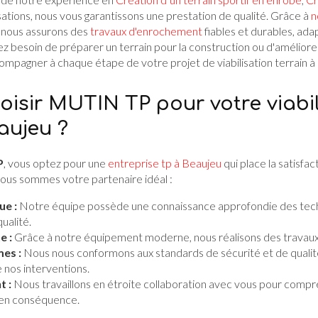
isations, nous vous garantissons une prestation de qualité. Grâce à
n
, nous assurons des
travaux d'enrochement
fiables et durables, ada
z besoin de préparer un terrain pour la construction ou d'améliorer 
mpagner à chaque étape de votre projet de viabilisation terrain à
oisir MUTIN TP pour votre viabil
aujeu ?
P
, vous optez pour une
entreprise tp à Beaujeu
qui place la satisfac
 nous sommes votre partenaire idéal :
ue :
Notre équipe possède une connaissance approfondie des techni
ualité.
e :
Grâce à notre équipement moderne, nous réalisons des travaux 
es :
Nous nous conformons aux standards de sécurité et de qualité 
de nos interventions.
t :
Nous travaillons en étroite collaboration avec vous pour compr
 en conséquence.