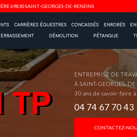
Navigation
IÈRE
69830 SAINT-GEORGES-DE-RENEINS
ENTS
CARRIÈRES ÉQUESTRES
CONCASSÉS
ENROBÉS
EN
TERRASSEMENT
DÉMOLITION
PÉTANQUE
T
ENTREPRISE DE TRAV
À SAINT-GEORGES-DE
30 ans de savoir-faire à
04 74 67 70 43
CONTACTEZ-NOU