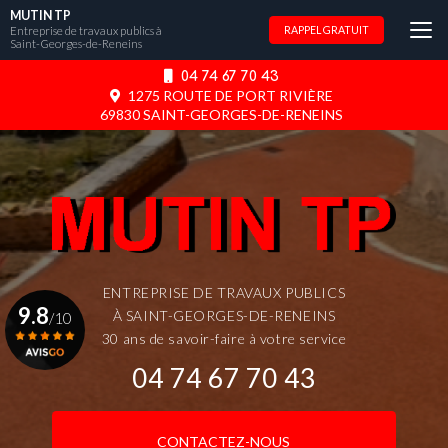
Aller
MUTIN TP
au
Entreprise de travaux publics à
RAPPEL GRATUIT
Saint-Georges-de-Reneins
contenu
principal
04 74 67 70 43
1275 ROUTE DE PORT RIVIÈRE
69830 SAINT-GEORGES-DE-RENEINS
ENTREPRISE DE TRAVAUX PUBLICS
9.8
À SAINT-GEORGES-DE-RENEINS
/10
30 ans de savoir-faire à votre service
04 74 67 70 43
Voir le certificat
CONTACTEZ-NOUS