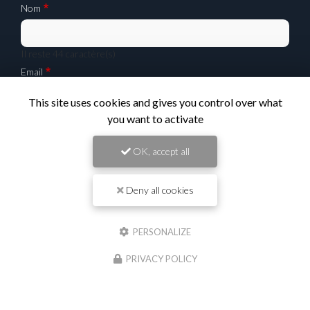
Nom
Il reste
44
caractère(s)
Email
This site uses cookies and gives you control over what
you want to activate
Téléphone
OK, accept all
Message :
Deny all cookies
PERSONALIZE
PRIVACY POLICY
0
caractère(s) saisi(s)
J'autorise ce site à conserver l'ensemble des données transmises dans ce formulaire
pour faciliter le suivi et le traitement de ma demande.
(Aucune exploitation