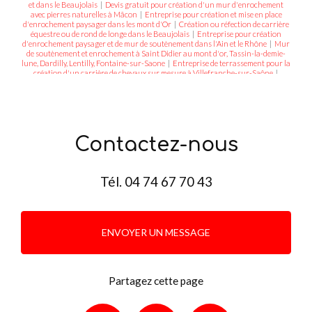
et dans le Beaujolais
|
Devis gratuit pour création d'un mur d'enrochement
avec pierres naturelles à Mâcon
|
Entreprise pour création et mise en place
d'enrochement paysager dans les mont d'Or
|
Création ou réfection de carrière
équestre ou de rond de longe dans le Beaujolais
|
Entreprise pour création
d'enrochement paysager et de mur de soutènement dans l'Ain et le Rhône
|
Mur
de soutènement et enrochement à Saint Didier au mont d'or, Tassin-la-demie-
lune, Dardilly, Lentilly, Fontaine-sur-Saone
|
Entreprise de terrassement pour la
création d'un carrière de chevaux sur mesure à Villefranche-sur-Saône
|
Terrassier et aménagement de terrain et d'assainissement à Trévoux, Villars-les-
Dombes, Cercié, Belleville, L'Arbresle
|
Aménagement et terrassement de terrain
en pente pour la construction d'une piscine devant une maison à Mâcon
|
Cours en gravier ou concassé, en enrobé ou bitume à Lacenas, Beaujeu, Arnas,
Reyrieux, St Cyr au Mont d'or, Denicé, Pommiers
|
Démolition d’une maison,
d’une grange ou d’un bâtiment dans le Beaujolais
|
Réalisation ou réfection
Contactez-nous
d'enrobé dans les Mont D'Or Lyonnais
|
Réalisation de carrières équestre pour
particulier ou professionnel dans l'Ain
|
Assainissement non collectif, fosse
septique ou micro station à Fareins ou Villars les Dombes dans l'Ain
|
Assainissement et aménagement de terrain à Blacé, Lacenas, Limas, Ars-Sur-
Tél.
04 74 67 70 43
Formans, Dracé, Guéreins, St Étienne sur Chalaronne
ENVOYER UN MESSAGE
Partagez cette page
Facebook
X
Email