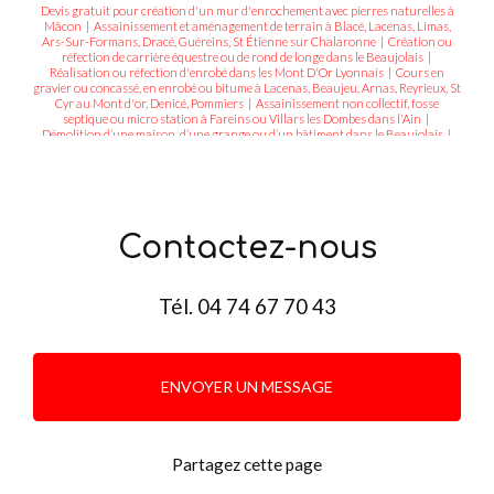
Devis gratuit pour création d'un mur d'enrochement avec pierres naturelles à
Mâcon
|
Assainissement et aménagement de terrain à Blacé, Lacenas, Limas,
Ars-Sur-Formans, Dracé, Guéreins, St Étienne sur Chalaronne
|
Création ou
réfection de carrière équestre ou de rond de longe dans le Beaujolais
|
Réalisation ou réfection d'enrobé dans les Mont D'Or Lyonnais
|
Cours en
gravier ou concassé, en enrobé ou bitume à Lacenas, Beaujeu, Arnas, Reyrieux, St
Cyr au Mont d'or, Denicé, Pommiers
|
Assainissement non collectif, fosse
septique ou micro station à Fareins ou Villars les Dombes dans l'Ain
|
Démolition d’une maison, d’une grange ou d’un bâtiment dans le Beaujolais
|
Préparation minage, préparation des parcelles de vignes à Fleurie, Villié-Morgon
et dans le Beaujolais
|
Entreprise pour création d'enrochement paysager et de
mur de soutènement dans l'Ain et le Rhône
|
Mur de soutènement et
enrochement à Saint Didier au mont d'or, Tassin-la-demie-lune, Dardilly, Lentilly,
Fontaine-sur-Saone
|
Terrassier et aménagement de terrain et
d'assainissement à Trévoux, Villars-les-Dombes, Cercié, Belleville, L'Arbresle
|
Contactez-nous
Entreprise de terrassement pour la création d'un carrière de chevaux sur
mesure à Villefranche-sur-Saône
|
Aménagement et terrassement de terrain en
pente pour la construction d'une piscine devant une maison à Mâcon
|
Réalisation de carrières équestre pour particulier ou professionnel dans l'Ain
|
Tél.
04 74 67 70 43
Entreprise pour création et mise en place d'enrochement paysager dans les mont
d'Or
ENVOYER UN MESSAGE
Partagez cette page