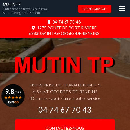
Aller
MUTIN TP
au
Entreprise de travaux publics à
RAPPEL GRATUIT
Saint-Georges-de-Reneins
contenu
principal
04 74 67 70 43
1275 ROUTE DE PORT RIVIÈRE
69830 SAINT-GEORGES-DE-RENEINS
ENTREPRISE DE TRAVAUX PUBLICS
9.8
À SAINT-GEORGES-DE-RENEINS
/10
30 ans de savoir-faire à votre service
04 74 67 70 43
Voir le certificat
CONTACTEZ-NOUS