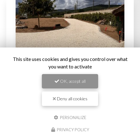
This site uses cookies and gives you control over what
you want to activate
30/06/2026
OK, accept all
Mur de soutènement en pierres
d'enrochement à Misérieux
Deny all cookies
Mur de soutènement en pierres d'enrochement à
Misérieux MUTIN TP a réalisé la création d'un
mur de
soutènement en pierres d'enrochement à Misérieux
PERSONALIZE
afin de stabiliser un terrain en…
PRIVACY POLICY
TOUTE L'ACTUALITÉ