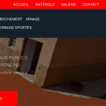
 secondaire
ACCUEIL
MATÉRIELS
GALERIE
CONTACT
ROCHEMENT
MINAGE
ERRAINS SPORTIFS
AUX PUBLICS
-RENEINS
 votre service
S