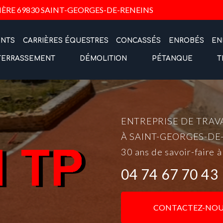
Navigation
IÈRE
69830 SAINT-GEORGES-DE-RENEINS
ENTS
CARRIÈRES ÉQUESTRES
CONCASSÉS
ENROBÉS
EN
TERRASSEMENT
DÉMOLITION
PÉTANQUE
T
ENTREPRISE DE TRAV
À SAINT-GEORGES-DE
30 ans de savoir-faire à
04 74 67 70 43
CONTACTEZ-NOU