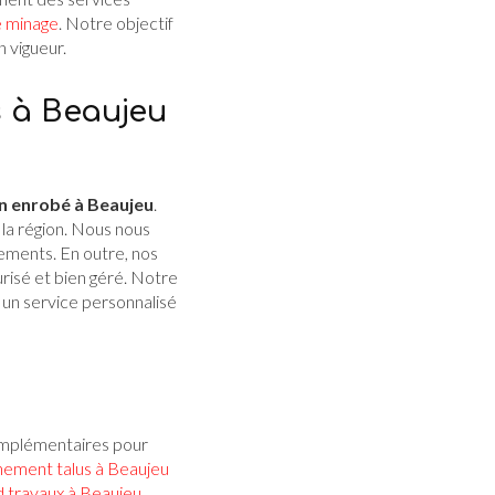
e minage
. Notre objectif
n vigueur.
s à Beaujeu
n enrobé à Beaujeu
.
la région. Nous nous
gements. En outre, nos
risé et bien géré. Notre
 un service personnalisé
omplémentaires pour
ement talus à Beaujeu
d travaux à Beaujeu
,