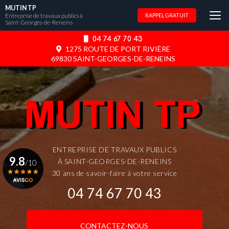
Aller
MUTIN TP
au
Entreprise de travaux publics à
RAPPEL GRATUIT
Saint-Georges-de-Reneins
contenu
principal
04 74 67 70 43
1275 ROUTE DE PORT RIVIÈRE
69830 SAINT-GEORGES-DE-RENEINS
ENTREPRISE DE TRAVAUX PUBLICS
9.8
À SAINT-GEORGES-DE-RENEINS
/10
30 ans de savoir-faire à votre service
04 74 67 70 43
Voir le certificat
CONTACTEZ-NOUS