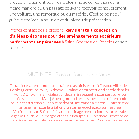
prévue uniquement pour les piétons ne se conçoit pas de la
même manière qu’un passage pouvant recevoir ponctuellement
une voiture, une remorque ou du matériel. C’est ce point qui
guide le choix de la solution et du niveau de préparation.
Prenez contact dès à présent :
devis gratuit
conception
d’allées piétonnes pour des aménagements extérieurs
performants et pérennes
à Saint-Georges-de-Reneins
et son
secteur.
MUTIN TP : Savoir-faire et services
Terrassier et aménagement de terrain et d'assainissement à Trévoux, Villars-les-
Dombes, Cercié, Belleville, L'Arbresle
|
Réalisation ou réfection d'enrobé dans les
Mont D'Or Lyonnais
|
Réalisation de carrières équestre pour particulier ou
professionnel dans l'Ain
|
Aménagement et terrassement de terrain en pente
pour la construction d'une piscine devant une maison à Mâcon
|
Entreprise de
terrassement pour la création d'un carrière de chevaux sur mesure à
Villefranche-sur-Saône
|
Préparation minage, préparation des parcelles de
vignes à Fleurie, Villié-Morgon et dans le Beaujolais
|
Création ou réfection de
carrière équestre ou de rond de longe dans le Beaujolais
|
Cours en gravier ou
concassé, en enrobé ou bitume à Lacenas, Beaujeu, Arnas, Reyrieux, St Cyr au
Mont d'or, Denicé, Pommiers
|
Mur de soutènement et enrochement à Saint
Didier au mont d'or, Tassin-la-demie-lune, Dardilly, Lentilly, Fontaine-sur-Saone
|
Assainissement et aménagement de terrain à Blacé, Lacenas, Limas, Ars-Sur-