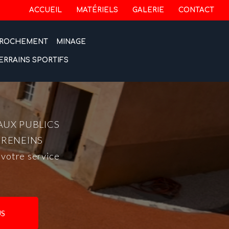
 secondaire
ACCUEIL
MATÉRIELS
GALERIE
CONTACT
ROCHEMENT
MINAGE
ERRAINS SPORTIFS
AUX PUBLICS
-RENEINS
 votre service
S