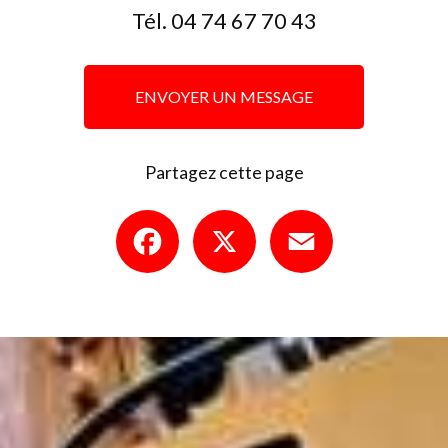
Tél.
04 74 67 70 43
ENVOYER UN MESSAGE
Partagez cette page
Facebook
X
Email