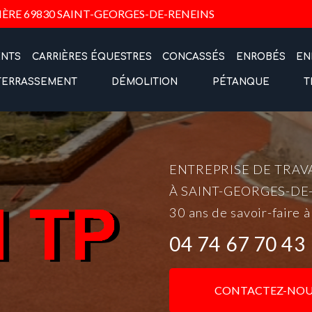
Navigation
IÈRE
69830 SAINT-GEORGES-DE-RENEINS
ENTS
CARRIÈRES ÉQUESTRES
CONCASSÉS
ENROBÉS
EN
TERRASSEMENT
DÉMOLITION
PÉTANQUE
T
ENTREPRISE DE TRAV
À SAINT-GEORGES-DE
30 ans de savoir-faire à
04 74 67 70 43
CONTACTEZ-NOU