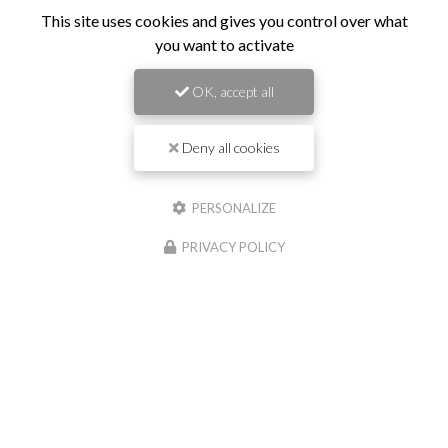
TOUTE L'ACTUALITÉ
This site uses cookies and gives you control over what
you want to activate
OK, accept all
Deny all cookies
Entreprise de travaux publics
PERSONALIZE
à Saint-Georges-de-Reneins
PRIVACY POLICY
1275 route de Port Rivière
69830 SAINT-GEORGES-DE-RENEINS
04 74 67 70 43
Lundi au vendredi :
08h45 - 12h15 / 13h - 17h