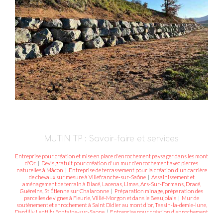
MUTIN TP : Savoir-faire et services
Entreprise pour création et mise en place d'enrochement paysager dans les mont
d'Or
|
Devis gratuit pour création d'un mur d'enrochement avec pierres
naturelles à Mâcon
|
Entreprise de terrassement pour la création d'un carrière
de chevaux sur mesure à Villefranche-sur-Saône
|
Assainissement et
aménagement de terrain à Blacé, Lacenas, Limas, Ars-Sur-Formans, Dracé,
Guéreins, St Étienne sur Chalaronne
|
Préparation minage, préparation des
parcelles de vignes à Fleurie, Villié-Morgon et dans le Beaujolais
|
Mur de
soutènement et enrochement à Saint Didier au mont d'or, Tassin-la-demie-lune,
Dardilly, Lentilly, Fontaine-sur-Saone
|
Entreprise pour création d'enrochement
paysager et de mur de soutènement dans l'Ain et le Rhône
|
Création ou