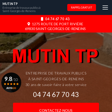
Aller
MUTIN TP
au
Entreprise de travaux publics à
RAPPEL GRATUIT
Saint-Georges-de-Reneins
contenu
principal
04 74 67 70 43
1275 ROUTE DE PORT RIVIÈRE
69830 SAINT-GEORGES-DE-RENEINS
ENTREPRISE DE TRAVAUX PUBLICS
9.8
À SAINT-GEORGES-DE-RENEINS
/10
30 ans de savoir-faire à votre service
04 74 67 70 43
Voir le certificat
CONTACTEZ-NOUS