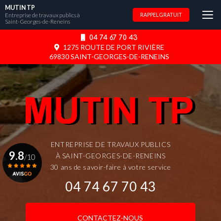
Aller
MUTIN TP
au
Entreprise de travaux publics à
RAPPEL GRATUIT
Saint-Georges-de-Reneins
contenu
principal
04 74 67 70 43
1275 ROUTE DE PORT RIVIÈRE
69830 SAINT-GEORGES-DE-RENEINS
ENTREPRISE DE TRAVAUX PUBLICS
9.8
À SAINT-GEORGES-DE-RENEINS
/10
30 ans de savoir-faire à votre service
04 74 67 70 43
Voir le certificat
CONTACTEZ-NOUS