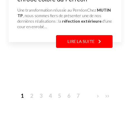
Une transformation réussie au PerréonChez
MUTIN
TP
, nous sommes fiers de présenter une de nos
dernières réalisations : la
réfection extérieure
d'une
cour en enrobé…
LIRE LA SUITE
Pagination
1
2
3
4
5
6
7