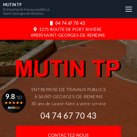
Aller
MUTIN TP
au
Entreprise de travaux publics à
Saint-Georges-de-Reneins
contenu
principal
04 74 67 70 43
1275 ROUTE DE PORT RIVIÈRE
69830 SAINT-GEORGES-DE-RENEINS
ENTREPRISE DE TRAVAUX PUBLICS
9.8
À SAINT-GEORGES-DE-RENEINS
/10
30 ans de savoir-faire à votre service
04 74 67 70 43
Voir le certificat
CONTACTEZ-NOUS