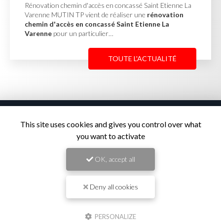
Mur de soutènement en pierres d'enrochement à
Misérieux MUTIN TP a réalisé la création d'un
mur de
soutènement en pierres d'enrochement à Misérieux
afin de stabiliser un terrain en…
TOUTE L'ACTUALITÉ
This site uses cookies and gives you control over what
you want to activate
Entreprise de travaux publics
OK, accept all
à Saint-Georges-de-Reneins
1275 route de Port Rivière
Deny all cookies
69830 SAINT-GEORGES-DE-RENEINS
04 74 67 70 43
PERSONALIZE