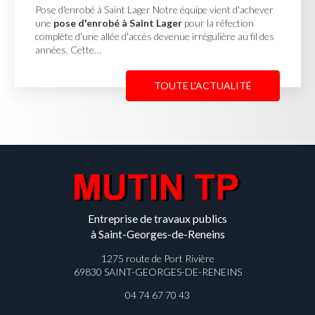
Georges de Renein
Notre équipe vient d'achever
 Lager
pour la réfection
Cour en enrobé et concassé 
evenue irrégulière au fil des
MUTIN TP, basée à Saint-Geo
une
cour en enrobé et con
Reneins
pour un client…
TOUTE L'ACTUALITÉ
Entreprise de travaux publics
à Saint-Georges-de-Reneins
1275 route de Port Rivière
69830 SAINT-GEORGES-DE-RENEINS
04 74 67 70 43