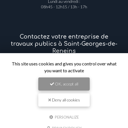
Lundi au vendredi :
08h45 - 12h15 / 13h - 17h
Contactez votre entreprise de
travaux publics à Saint-Georges-de-
Reneins
This site uses cookies and gives you control over what
you want to activate
Prénom
OK, accept all
Il reste
44
caractère(s)
Nom
Deny all cookies
PERSONALIZE
Il reste
44
caractère(s)
Email