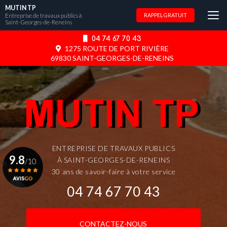
Aller
MUTIN TP
au
Entreprise de travaux publics à
RAPPEL GRATUIT
Saint-Georges-de-Reneins
contenu
principal
04 74 67 70 43
1275 ROUTE DE PORT RIVIÈRE
69830 SAINT-GEORGES-DE-RENEINS
ENTREPRISE DE TRAVAUX PUBLICS
9.8
À SAINT-GEORGES-DE-RENEINS
/10
30 ans de savoir-faire à votre service
04 74 67 70 43
Voir le certificat
CONTACTEZ-NOUS