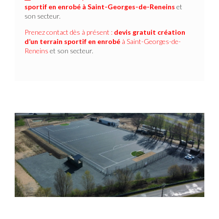
sportif en enrobé
à Saint-Georges-de-Reneins
et
son secteur.
Prenez contact dès à présent :
devis gratuit
création
d’un terrain sportif en enrobé
à Saint-Georges-de-
Reneins
et son secteur.