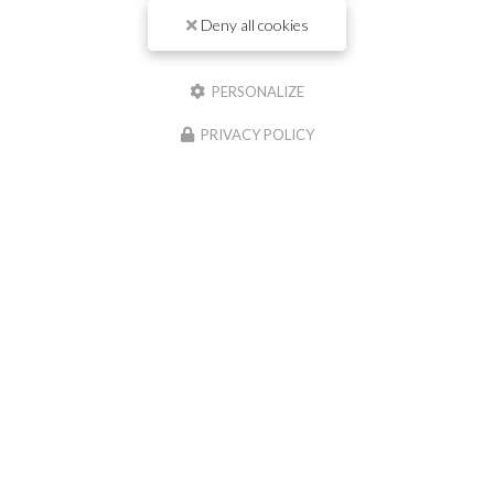
Deny all cookies
Il reste
44
caractère(s)
Nom
PERSONALIZE
PRIVACY POLICY
Il reste
44
caractère(s)
Email
Téléphone
Message :