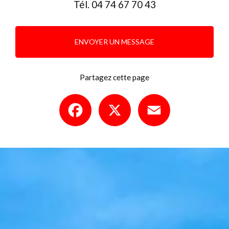
Tél.
04 74 67 70 43
ENVOYER UN MESSAGE
Partagez cette page
Facebook
X
Email