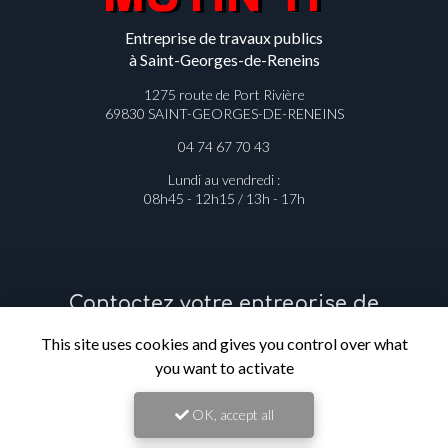
Entreprise de travaux publics
à Saint-Georges-de-Reneins
1275 route de Port Rivière
69830 SAINT-GEORGES-DE-RENEINS
04 74 67 70 43
Lundi au vendredi :
08h45 - 12h15 / 13h - 17h
Contactez votre entreprise de
This site uses cookies and gives you control over what
travaux publics à Saint-Georges-de-
you want to activate
Reneins
OK, accept all
Prénom