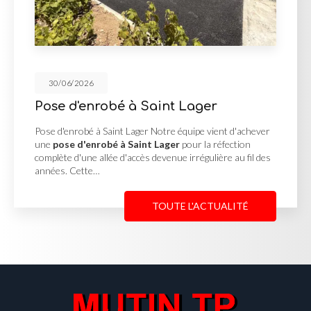
30/06/2026
Lager
Cour en enrobé et conc
Georges de Reneins
quipe vient d'achever
our la réfection
Cour en enrobé et concassé à Saint
irrégulière au fil des
MUTIN TP, basée à Saint-Georges-de
une
cour en enrobé et concassé 
Reneins
pour un client…
 L'ACTUALITÉ
TOUTE