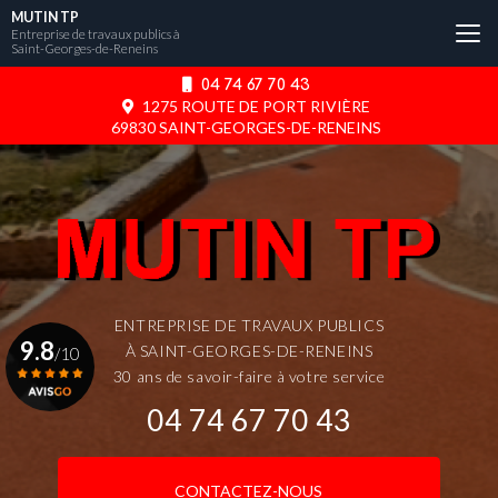
Aller
MUTIN TP
au
Entreprise de travaux publics à
Saint-Georges-de-Reneins
contenu
principal
04 74 67 70 43
1275 ROUTE DE PORT RIVIÈRE
69830 SAINT-GEORGES-DE-RENEINS
ENTREPRISE DE TRAVAUX PUBLICS
9.8
À SAINT-GEORGES-DE-RENEINS
/10
30 ans de savoir-faire à votre service
04 74 67 70 43
Voir le certificat
CONTACTEZ-NOUS