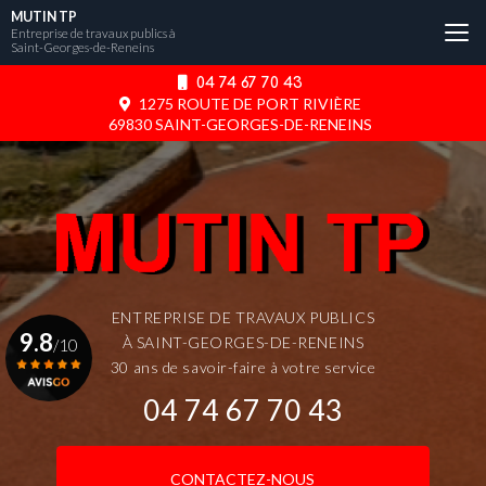
Aller
MUTIN TP
au
Entreprise de travaux publics à
Saint-Georges-de-Reneins
contenu
principal
04 74 67 70 43
1275 ROUTE DE PORT RIVIÈRE
69830 SAINT-GEORGES-DE-RENEINS
ENTREPRISE DE TRAVAUX PUBLICS
9.8
À SAINT-GEORGES-DE-RENEINS
/10
30 ans de savoir-faire à votre service
04 74 67 70 43
Voir le certificat
CONTACTEZ-NOUS