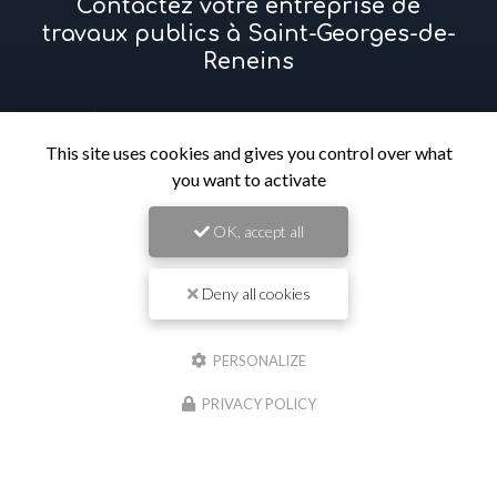
Contactez votre entreprise de
travaux publics à Saint-Georges-de-
Reneins
Prénom
This site uses cookies and gives you control over what
you want to activate
Il reste
44
caractère(s)
Nom
OK, accept all
Il reste
44
caractère(s)
Deny all cookies
Email
PERSONALIZE
Téléphone
PRIVACY POLICY
Message :