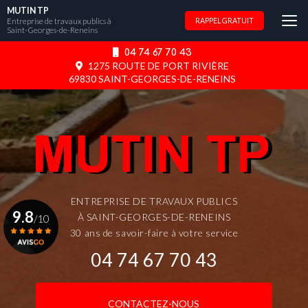
Aller
MUTIN TP
au
Entreprise de travaux publics à
RAPPEL GRATUIT
Saint-Georges-de-Reneins
contenu
principal
04 74 67 70 43
1275 ROUTE DE PORT RIVIÈRE
69830 SAINT-GEORGES-DE-RENEINS
ENTREPRISE DE TRAVAUX PUBLICS
9.8
À SAINT-GEORGES-DE-RENEINS
/10
30 ans de savoir-faire à votre service
04 74 67 70 43
Voir le certificat
CONTACTEZ-NOUS