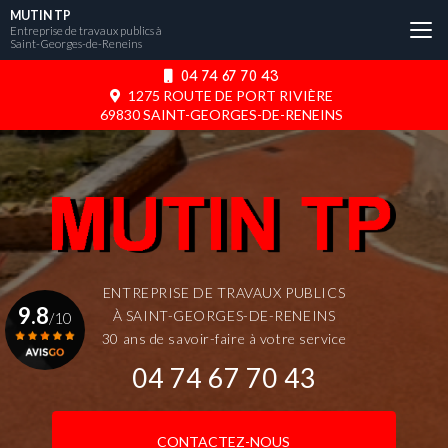
Aller
MUTIN TP
au
Entreprise de travaux publics à
Saint-Georges-de-Reneins
contenu
principal
04 74 67 70 43
1275 ROUTE DE PORT RIVIÈRE
69830 SAINT-GEORGES-DE-RENEINS
ENTREPRISE DE TRAVAUX PUBLICS
9.8
À SAINT-GEORGES-DE-RENEINS
/10
30 ans de savoir-faire à votre service
04 74 67 70 43
Voir le certificat
CONTACTEZ-NOUS