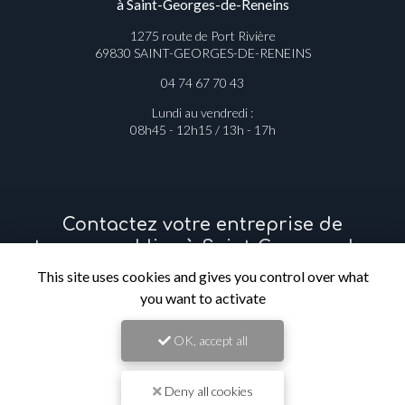
à Saint-Georges-de-Reneins
1275 route de Port Rivière
69830 SAINT-GEORGES-DE-RENEINS
04 74 67 70 43
Lundi au vendredi :
08h45 - 12h15 / 13h - 17h
Contactez votre entreprise de
travaux publics à Saint-Georges-de-
Reneins
This site uses cookies and gives you control over what
you want to activate
Prénom
OK, accept all
Il reste
44
caractère(s)
Deny all cookies
Nom