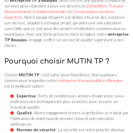
qu'
entreprise TP à Beaujeu
. Nous offrons une gamme complète de
services pour répondre à tous vos besoins en
Démolition
,
Travaux
d'enrochement
,
Création d'enrobés
et
Construction carrières
équestres
. Notre équipe d'experts est dédiée à fournir des solutions
sur mesure, adaptées à chaque projet, garantissant une exécution
sans faille, que ce soit pour des projets résidentiels, commerciaux ou
municipaux. Avec une forte présence dans la région, notre
entreprise
TP Beaujeu
s'engage à offrir un service de qualité supérieure à nos
clients.
Pourquoi choisir MUTIN TP ?
Choisir
MUTIN TP
, c'est opter pour l'excellence. Voici quelques
raisons pour lesquelles notre
entreprise travaux publics à Beaujeu
est la meilleure option :
Expertise
: Forts de nombreuses années d'expérience, nous
maîtrisons les techniques les plus avancées pour assurer un
travail de qualité.
Qualité
: Notre engagement envers la perfection se traduit par
l'utilisation de matériaux de premier choix et une exécution
méticuleuse.
Normes de sécurité
: La sécurité est notre priorité absolue.