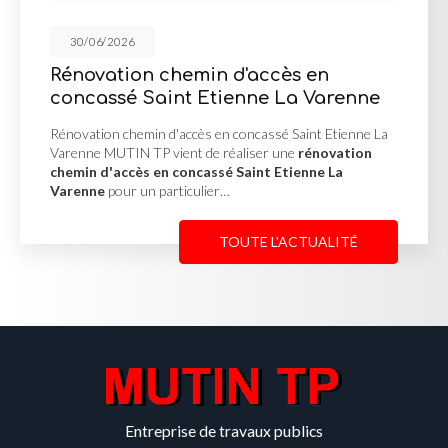
30/06/2026
in d'accès en
Mur de soutènem
Etienne La Varenne
d'enrochement à
s en concassé Saint Etienne La
Mur de soutènement en p
de réaliser une
rénovation
Misérieux MUTIN TP a réa
assé Saint Etienne La
soutènement en pierre
lier…
afin de stabiliser un terr
TOUTE L'ACTUALITÉ
Entreprise de travaux publics