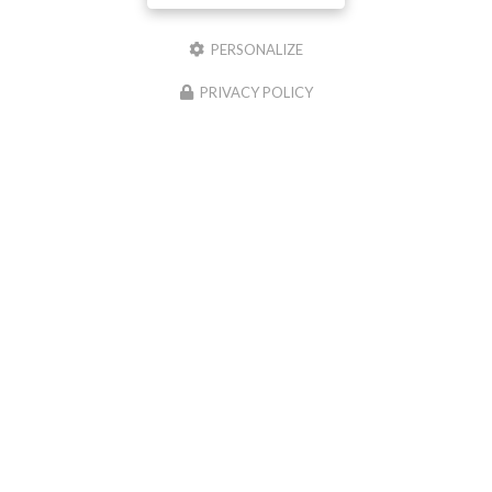
PERSONALIZE
Il reste
44
caractère(s)
PRIVACY POLICY
Email
Téléphone
Message :
0
caractère(s) saisi(s)
J'autorise ce site à conserver l'ensemble des données transmises dans ce formulaire
pour faciliter le suivi et le traitement de ma demande.
(Aucune exploitation
commerciale ne sera faite des données conservées. Voir notre
politique de