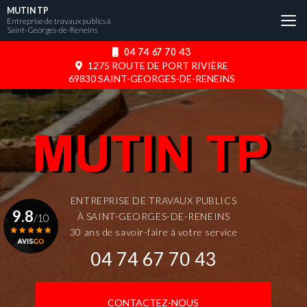
Aller
MUTIN TP
au
Entreprise de travaux publics à
Saint-Georges-de-Reneins
contenu
principal
04 74 67 70 43
1275 ROUTE DE PORT RIVIÈRE
69830 SAINT-GEORGES-DE-RENEINS
ENTREPRISE DE TRAVAUX PUBLICS
9.8
À SAINT-GEORGES-DE-RENEINS
/10
30 ans de savoir-faire à votre service
04 74 67 70 43
Voir le certificat
CONTACTEZ-NOUS