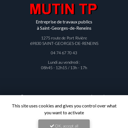
Entreprise de travaux publics
à Saint-Georges-de-Reneins
1275 route de Port Rivière
69830 SAINT-GEORGES-DE-RENEINS
04 74 67 70 43
Lundi au vendredi :
08h45 - 12h15 / 13h - 17h
Contactez votre entreprise de
travaux publics à Saint-Georges-de-
This site uses cookies and gives you control over what
Reneins
you want to activate
OK, accept all
Prénom