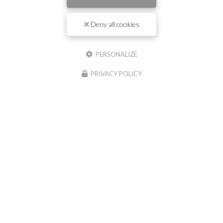
Deny all cookies
Il reste
44
caractère(s)
Nom
PERSONALIZE
PRIVACY POLICY
Il reste
44
caractère(s)
Email
Téléphone
Message :