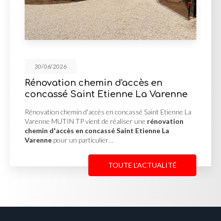
30/06/2026
emin d'accès en
Mur de soutè
t Etienne La Varenne
d'enrochement
accès en concassé Saint Etienne La
Mur de soutènement e
nt de réaliser une
rénovation
Misérieux MUTIN TP a 
oncassé Saint Etienne La
soutènement en pie
iculier…
afin de stabiliser un 
TOUTE L'ACTUALITÉ