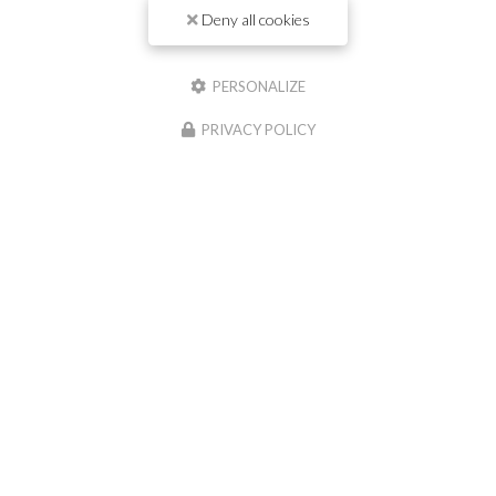
Il reste
44
caractère(s)
Deny all cookies
Nom
PERSONALIZE
Il reste
44
caractère(s)
PRIVACY POLICY
Email
Téléphone
Message :
0
caractère(s) saisi(s)