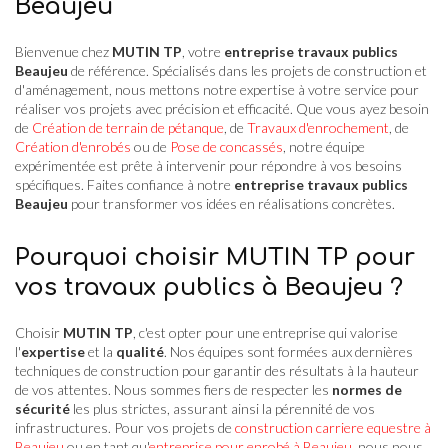
Beaujeu
Bienvenue chez
MUTIN TP
, votre
entreprise travaux publics
Beaujeu
de référence. Spécialisés dans les projets de construction et
d'aménagement, nous mettons notre expertise à votre service pour
réaliser vos projets avec précision et efficacité. Que vous ayez besoin
de
Création de terrain de pétanque
, de
Travaux d'enrochement
, de
Création d'enrobés
ou de
Pose de concassés
, notre équipe
expérimentée est prête à intervenir pour répondre à vos besoins
spécifiques. Faites confiance à notre
entreprise travaux publics
Beaujeu
pour transformer vos idées en réalisations concrètes.
Pourquoi choisir MUTIN TP pour
vos travaux publics à Beaujeu ?
Choisir
MUTIN TP
, c'est opter pour une entreprise qui valorise
l'
expertise
et la
qualité
. Nos équipes sont formées aux dernières
techniques de construction pour garantir des résultats à la hauteur
de vos attentes. Nous sommes fiers de respecter les
normes de
sécurité
les plus strictes, assurant ainsi la pérennité de vos
infrastructures. Pour vos projets de
construction carriere equestre à
Beaujeu
ou en tant qu'
entreprise pour enrobé à Beaujeu
, nous nous