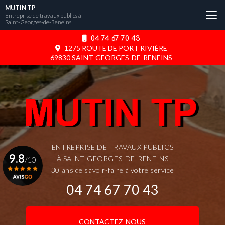
Aller
MUTIN TP
au
Entreprise de travaux publics à
Saint-Georges-de-Reneins
contenu
principal
04 74 67 70 43
1275 ROUTE DE PORT RIVIÈRE
69830 SAINT-GEORGES-DE-RENEINS
ENTREPRISE DE TRAVAUX PUBLICS
9.8
À SAINT-GEORGES-DE-RENEINS
/10
30 ans de savoir-faire à votre service
04 74 67 70 43
Voir le certificat
CONTACTEZ-NOUS