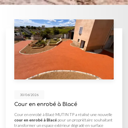
30/06/2026
à Blacé
Réalisation des 
UTIN TP a réalisé une nouvelle
Réalisation des V.R.D à 
pour un propriétaire souhaitant
réalisation des V.R.D à
térieur dégradé en surface
projet d'aménagement né