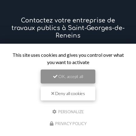
Contactez votre entreprise de
travaux publics à Saint-Georges-de-
Reneins
Prénom
This site uses cookies and gives you control over what
you want to activate
Il reste
44
caractère(s)
OK, accept all
Nom
Deny all cookies
Il reste
44
caractère(s)
Email
PERSONALIZE
PRIVACY POLICY
Téléphone