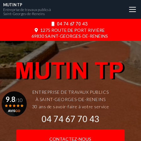
Aller
MUTIN TP
au
Entreprise de travaux publics à
Saint-Georges-de-Reneins
contenu
principal
04 74 67 70 43
1275 ROUTE DE PORT RIVIÈRE
69830 SAINT-GEORGES-DE-RENEINS
ENTREPRISE DE TRAVAUX PUBLICS
9.8
À SAINT-GEORGES-DE-RENEINS
/10
30 ans de savoir-faire à votre service
04 74 67 70 43
Voir le certificat
CONTACTEZ-NOUS