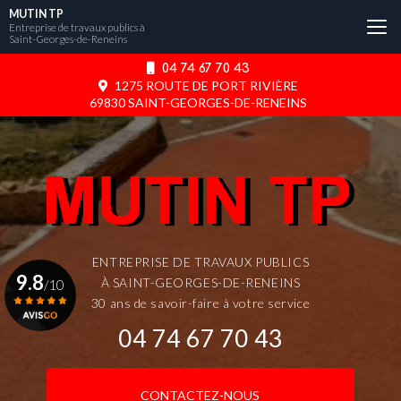
Aller
MUTIN TP
au
Entreprise de travaux publics à
Saint-Georges-de-Reneins
contenu
principal
04 74 67 70 43
1275 ROUTE DE PORT RIVIÈRE
69830 SAINT-GEORGES-DE-RENEINS
ENTREPRISE DE TRAVAUX PUBLICS
9.8
À SAINT-GEORGES-DE-RENEINS
/10
30 ans de savoir-faire à votre service
04 74 67 70 43
Voir le certificat
CONTACTEZ-NOUS