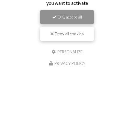
Nom
you want to activate
OK, accept all
Il reste
44
caractère(s)
Email
Deny all cookies
Téléphone
PERSONALIZE
PRIVACY POLICY
Message :
0
caractère(s) saisi(s)
J'autorise ce site à conserver l'ensemble des données transmises dans ce formulaire
pour faciliter le suivi et le traitement de ma demande.
(Aucune exploitation
commerciale ne sera faite des données conservées. Voir notre
politique de