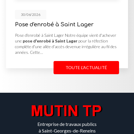
30/06/2026
robé à Saint Lager
Cour en e
Georges 
à Saint Lager Notre équipe vient d'achever
robé à Saint Lager
pour la réfection
Cour en enrobé
allée d'accès devenue irrégulière au fil des
MUTIN TP, basé
…
une
cour en e
Reneins
pour u
TOUTE L'ACTUALITÉ
Entreprise de travaux publics