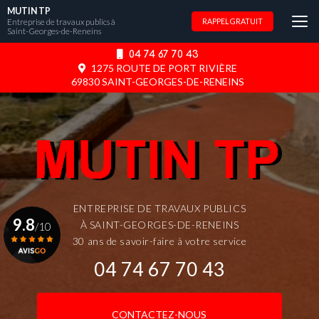
Aller
MUTIN TP
au
Entreprise de travaux publics à
RAPPEL GRATUIT
Saint-Georges-de-Reneins
contenu
principal
04 74 67 70 43
1275 ROUTE DE PORT RIVIÈRE
69830 SAINT-GEORGES-DE-RENEINS
ENTREPRISE DE TRAVAUX PUBLICS
9.8
À SAINT-GEORGES-DE-RENEINS
/10
30 ans de savoir-faire à votre service
04 74 67 70 43
Voir le certificat
CONTACTEZ-NOUS