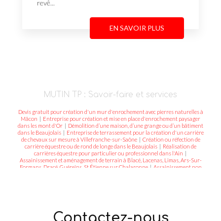
revê...
EN SAVOIR PLUS
MUTIN TP : Savoir-faire et services
Devis gratuit pour création d'un mur d'enrochement avec pierres naturelles à
Mâcon
|
Entreprise pour création et mise en place d'enrochement paysager
dans les mont d'Or
|
Démolition d’une maison, d’une grange ou d’un bâtiment
dans le Beaujolais
|
Entreprise de terrassement pour la création d'un carrière
de chevaux sur mesure à Villefranche-sur-Saône
|
Création ou réfection de
carrière équestre ou de rond de longe dans le Beaujolais
|
Réalisation de
carrières équestre pour particulier ou professionnel dans l'Ain
|
Assainissement et aménagement de terrain à Blacé, Lacenas, Limas, Ars-Sur-
Formans, Dracé, Guéreins, St Étienne sur Chalaronne
|
Assainissement non
collectif, fosse septique ou micro station à Fareins ou Villars les Dombes dans
l'Ain
|
Réalisation ou réfection d'enrobé dans les Mont D'Or Lyonnais
|
Entreprise pour création d'enrochement paysager et de mur de soutènement
dans l'Ain et le Rhône
|
Mur de soutènement et enrochement à Saint Didier au
mont d'or, Tassin-la-demie-lune, Dardilly, Lentilly, Fontaine-sur-Saone
|
Terrassier et aménagement de terrain et d'assainissement à Trévoux, Villars-les-
Contactez-nous
Dombes, Cercié, Belleville, L'Arbresle
|
Préparation minage, préparation des