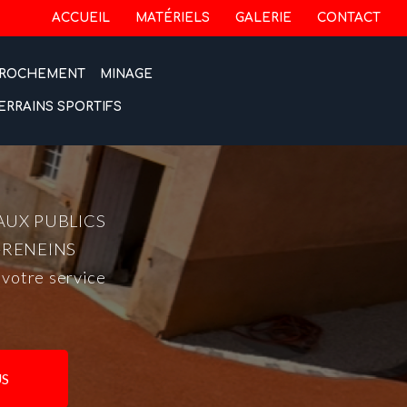
 secondaire
ACCUEIL
MATÉRIELS
GALERIE
CONTACT
ROCHEMENT
MINAGE
ERRAINS SPORTIFS
AUX PUBLICS
-RENEINS
 votre service
S