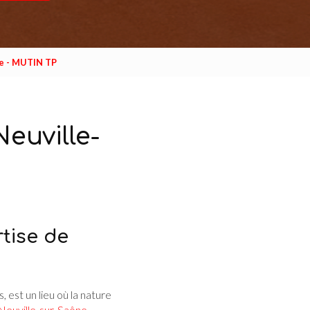
ne - MUTIN TP
Neuville-
tise de
est un lieu où la nature
 Neuville-sur-Saône
,