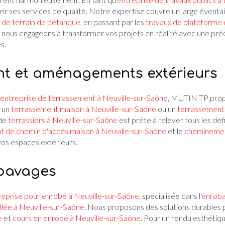
rir ses services de qualité. Notre expertise couvre un large éventai
 de terrain de pétanque
, en passant par les
travaux de plateforme
 nous engageons à transformer vos projets en réalité avec une préc
s.
t et aménagements extérieurs
entreprise de terrassement à Neuville-sur-Saône
, MUTIN TP prop
r un
terrassement maison à Neuville-sur-Saône
ou un
terrassement 
 de
terrassiers à Neuville-sur-Saône
est prête à relever tous les déf
de chemin d'accès maison à Neuville-sur-Saône
et le
cheminement
vos espaces extérieurs.
 pavages
reprise pour enrobé à Neuville-sur-Saône
, spécialisée dans l'
enroba
llée à Neuville-sur-Saône
. Nous proposons des solutions durables
e
et
cours en enrobé à Neuville-sur-Saône
. Pour un rendu esthétiqu