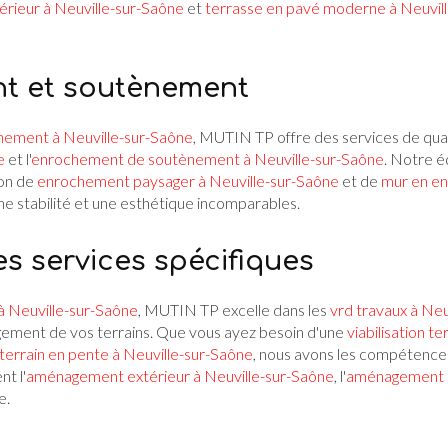
érieur à Neuville-sur-Saône
et
terrasse en pavé moderne à Neuvil
t et soutènement
hement à Neuville-sur-Saône
, MUTIN TP offre des services de quali
e
et l'
enrochement de soutènement à Neuville-sur-Saône
. Notre é
ion de
enrochement paysager à Neuville-sur-Saône
et de
mur en en
une stabilité et une esthétique incomparables.
es services spécifiques
à Neuville-sur-Saône
, MUTIN TP excelle dans les
vrd travaux à Neu
nagement de vos terrains. Que vous ayez besoin d'une
viabilisation t
terrain en pente à Neuville-sur-Saône
, nous avons les compétence
t l'
aménagement extérieur à Neuville-sur-Saône
, l'
aménagement te
e.