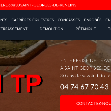
Navigation
IÈRE
69830 SAINT-GEORGES-DE-RENEINS
ENTS
CARRIÈRES ÉQUESTRES
CONCASSÉS
ENROBÉS
EN
TERRASSEMENT
DÉMOLITION
PÉTANQUE
T
ENTREPRISE DE TRAV
À SAINT-GEORGES-DE
30 ans de savoir-faire à
04 74 67 70 43
CONTACTEZ-NOU