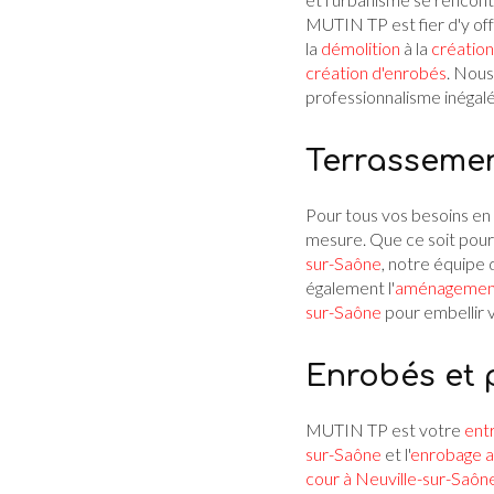
MUTIN TP est fier d'y off
la
démolition
à la
création
création d'enrobés
. Nous
professionnalisme inégalé
Terrassemen
Pour tous vos besoins en
mesure. Que ce soit pou
sur-Saône
, notre équipe
également l'
aménagement 
sur-Saône
pour embellir 
Enrobés et
MUTIN TP est votre
ent
sur-Saône
et l'
enrobage a
cour à Neuville-sur-Saôn