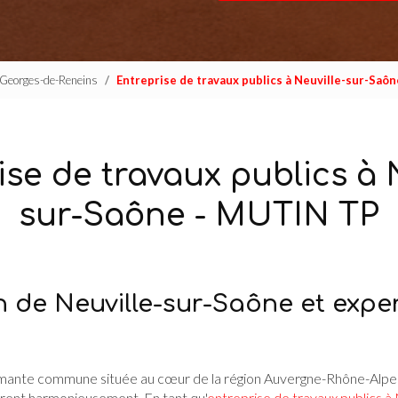
t-Georges-de-Reneins
Entreprise de travaux publics à Neuville-sur-Saô
se de travaux publics à 
sur-Saône - MUTIN TP
n de Neuville-sur-Saône et exper
mante commune située au cœur de la région Auvergne-Rhône-Alpes, 
trent harmonieusement. En tant qu'
entreprise de travaux publics à