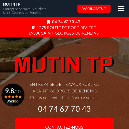
Aller
MUTIN TP
au
Entreprise de travaux publics à
RAPPEL GRATUIT
Saint-Georges-de-Reneins
contenu
principal
04 74 67 70 43
1275 ROUTE DE PORT RIVIÈRE
69830 SAINT-GEORGES-DE-RENEINS
ENTREPRISE DE TRAVAUX PUBLICS
9.8
À SAINT-GEORGES-DE-RENEINS
/10
30 ans de savoir-faire à votre service
04 74 67 70 43
Voir le certificat
CONTACTEZ-NOUS