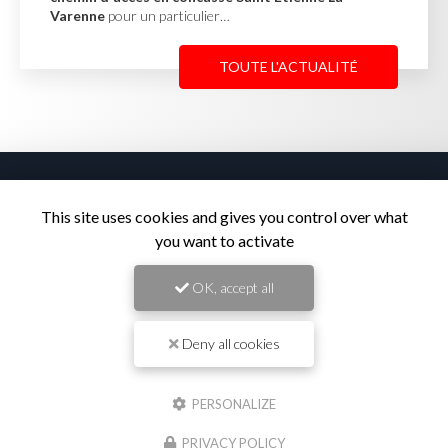
afin de stabiliser un terrain en…
TOUTE L'ACTUALITÉ
This site uses cookies and gives you control over what
you want to activate
Entreprise de travaux publics
à Saint-Georges-de-Reneins
OK, accept all
1275 route de Port Rivière
69830 SAINT-GEORGES-DE-RENEINS
Deny all cookies
04 74 67 70 43
Lundi au vendredi :
PERSONALIZE
08h45 - 12h15 / 13h - 17h
PRIVACY POLICY