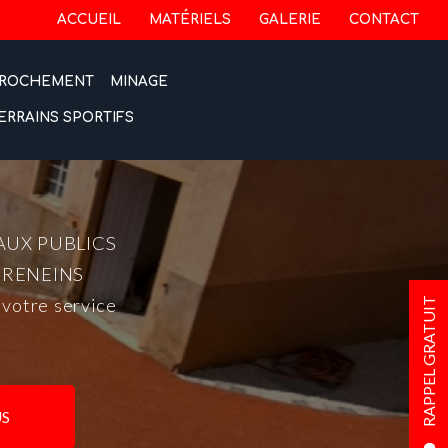
 secondaire
ACCUEIL
MATÉRIELS
GALERIE
CONTACT
ROCHEMENT
MINAGE
ERRAINS SPORTIFS
AUX PUBLICS
-RENEINS
 votre service
RAPPEL GRATUIT
S