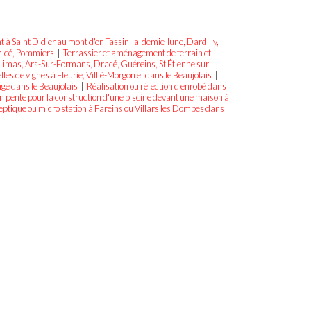
 Saint Didier au mont d'or, Tassin-la-demie-lune, Dardilly,
enicé, Pommiers
|
Terrassier et aménagement de terrain et
Limas, Ars-Sur-Formans, Dracé, Guéreins, St Étienne sur
es de vignes à Fleurie, Villié-Morgon et dans le Beaujolais
|
nge dans le Beaujolais
|
Réalisation ou réfection d'enrobé dans
 pente pour la construction d'une piscine devant une maison à
septique ou micro station à Fareins ou Villars les Dombes dans