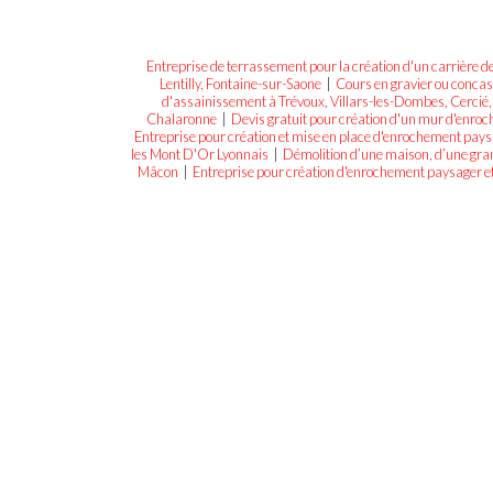
Entreprise de terrassement pour la création d'un carrière 
Lentilly, Fontaine-sur-Saone
|
Cours en gravier ou concas
d'assainissement à Trévoux, Villars-les-Dombes, Cercié, B
Chalaronne
|
Devis gratuit pour création d'un mur d'enro
Entreprise pour création et mise en place d'enrochement pay
les Mont D'Or Lyonnais
|
Démolition d’une maison, d’une gran
Mâcon
|
Entreprise pour création d'enrochement paysager et