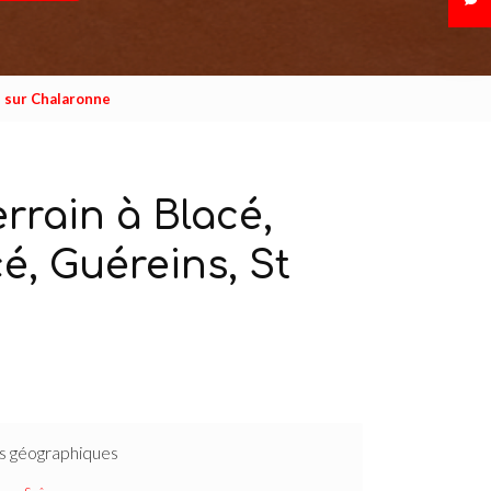
e sur Chalaronne
rain à Blacé,
é, Guéreins, St
s géographiques