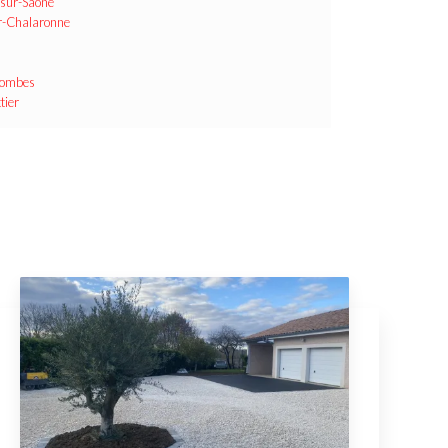
-sur-Saône
ur-Chalaronne
-Dombes
tier