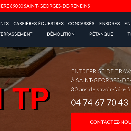
Navigation
IÈRE
69830 SAINT-GEORGES-DE-RENEINS
ENTS
CARRIÈRES ÉQUESTRES
CONCASSÉS
ENROBÉS
EN
TERRASSEMENT
DÉMOLITION
PÉTANQUE
T
ENTREPRISE DE TRAV
À SAINT-GEORGES-DE
30 ans de savoir-faire à
04 74 67 70 43
CONTACTEZ-NOU