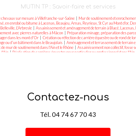
MUTIN TP : Savoir-faire et services
de chevaux sur mesure à Villefranche-sur-Saône
|
Mur de soutènement et enrochement à
sé, en enrobé ou bitume à Lacenas, Beaujeu, Arnas, Reyrieux, St Cyr au Mont d'or, D
elleville, L'Arbresle
|
Assainissement et aménagement de terrain à Blacé, Lacenas, 
chement avec pierres naturelles à Mâcon
|
Préparation minage, préparation des parcell
sager dans les mont d'Or
|
Création ou réfection de carrière équestre ou de rond de lo
ge ou d’un bâtiment dans le Beaujolais
|
Aménagement et terrassement de terrain en
 de mur de soutènement dans l'Ain et le Rhône
|
Assainissement non collectif, fosse 
l'Ain
|
Réalisation de carrières équestre pour particulier ou professionnel dans l'Ain
Contactez-nous
Tél.
04 74 67 70 43