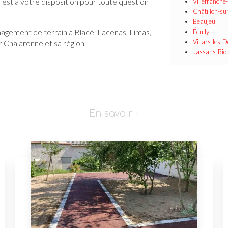
P
est à votre disposition pour toute question
Villefranche
Châtillon-s
Beaujeu
agement de terrain à Blacé, Lacenas, Limas,
Écully
Villars-les
 Chalaronne et sa région.
Jassans-Riot
En savoir +