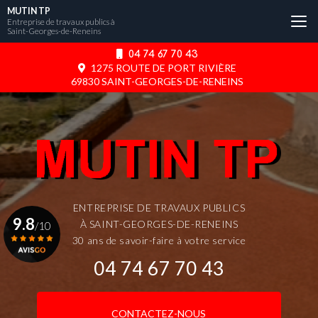
Aller
MUTIN TP
au
Entreprise de travaux publics à
Saint-Georges-de-Reneins
contenu
principal
04 74 67 70 43
1275 ROUTE DE PORT RIVIÈRE
69830 SAINT-GEORGES-DE-RENEINS
ENTREPRISE DE TRAVAUX PUBLICS
9.8
À SAINT-GEORGES-DE-RENEINS
/10
30 ans de savoir-faire à votre service
04 74 67 70 43
Voir le certificat
CONTACTEZ-NOUS