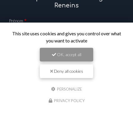
travaux publics à Saint-Georges-de-
Reneins
Prénom
This site uses cookies and gives you control over what
you want to activate
Il reste
44
caractère(s)
OK, accept all
Nom
Deny all cookies
Il reste
44
caractère(s)
Email
PERSONALIZE
PRIVACY POLICY
Téléphone
Message :