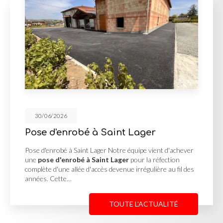
30/06/2026
robé à Saint Lager
Cour en e
Georges 
à Saint Lager Notre équipe vient d'achever
robé à Saint Lager
pour la réfection
Cour en enrobé
allée d'accès devenue irrégulière au fil des
MUTIN TP, basé
…
une
cour en e
Reneins
pour u
TOUTE L'ACTUALITÉ