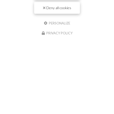
Deny all cookies
Il reste
44
caractère(s)
Nom
PERSONALIZE
Il reste
44
caractère(s)
PRIVACY POLICY
Email
Téléphone
Message :
0
caractère(s) saisi(s)