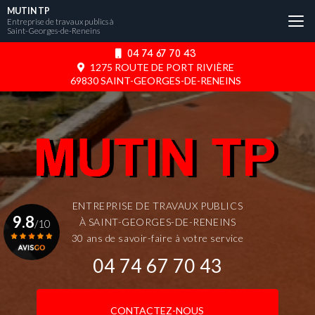
Aller
MUTIN TP
au
Entreprise de travaux publics à
Saint-Georges-de-Reneins
contenu
principal
04 74 67 70 43
1275 ROUTE DE PORT RIVIÈRE
69830 SAINT-GEORGES-DE-RENEINS
ENTREPRISE DE TRAVAUX PUBLICS
9.8
À SAINT-GEORGES-DE-RENEINS
/10
30 ans de savoir-faire à votre service
04 74 67 70 43
Voir le certificat
CONTACTEZ-NOUS