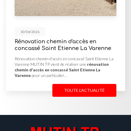
30/06/2026
in d'accès en
Mur de soutènem
Etienne La Varenne
d'enrochement à
s en concassé Saint Etienne La
Mur de soutènement en p
de réaliser une
rénovation
Misérieux MUTIN TP a réa
assé Saint Etienne La
soutènement en pierre
lier…
afin de stabiliser un terr
TOUTE L'ACTUALITÉ