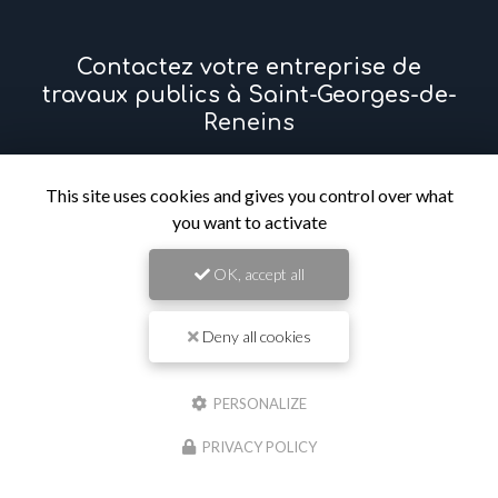
Contactez votre entreprise de
travaux publics à Saint-Georges-de-
Reneins
Prénom
This site uses cookies and gives you control over what
you want to activate
Il reste
44
caractère(s)
OK, accept all
Nom
Deny all cookies
Il reste
44
caractère(s)
Email
PERSONALIZE
PRIVACY POLICY
Téléphone