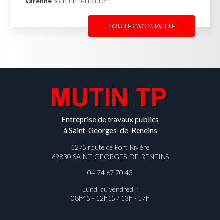
un particulier…
afin de stabili
TOUTE L'ACTUALITÉ
Entreprise de travaux publics
à Saint-Georges-de-Reneins
1275 route de Port Rivière
69830 SAINT-GEORGES-DE-RENEINS
04 74 67 70 43
Lundi au vendredi :
08h45 - 12h15 / 13h - 17h