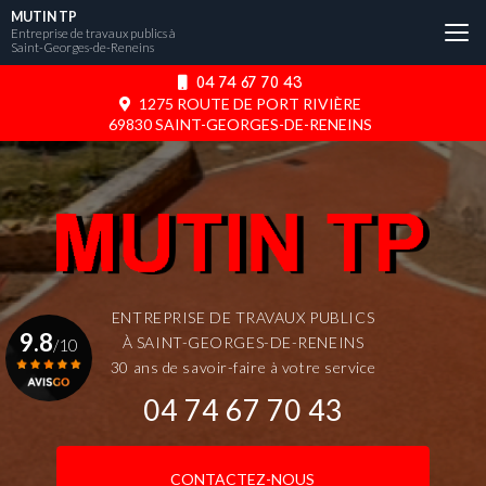
Aller
MUTIN TP
au
Entreprise de travaux publics à
Saint-Georges-de-Reneins
contenu
principal
04 74 67 70 43
1275 ROUTE DE PORT RIVIÈRE
69830 SAINT-GEORGES-DE-RENEINS
ENTREPRISE DE TRAVAUX PUBLICS
9.8
À SAINT-GEORGES-DE-RENEINS
/10
30 ans de savoir-faire à votre service
04 74 67 70 43
Voir le certificat
CONTACTEZ-NOUS