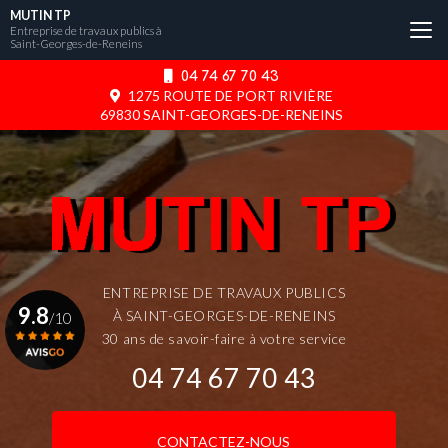
Aller
MUTIN TP
au
Entreprise de travaux publics à
Saint-Georges-de-Reneins
contenu
principal
04 74 67 70 43
1275 ROUTE DE PORT RIVIÈRE
69830 SAINT-GEORGES-DE-RENEINS
ENTREPRISE DE TRAVAUX PUBLICS
9.8
À SAINT-GEORGES-DE-RENEINS
/10
30 ans de savoir-faire à votre service
04 74 67 70 43
Voir le certificat
CONTACTEZ-NOUS