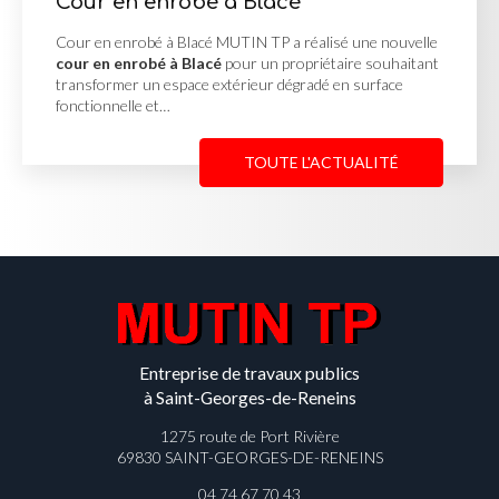
 enrobé à Blacé
Réalisa
obé à Blacé MUTIN TP a réalisé une nouvelle
Réalisation
robé à Blacé
pour un propriétaire souhaitant
réalisation
 un espace extérieur dégradé en surface
projet d'am
le et…
complète de
TOUTE L'ACTUALITÉ
Entreprise de travaux publics
à Saint-Georges-de-Reneins
1275 route de Port Rivière
69830 SAINT-GEORGES-DE-RENEINS
04 74 67 70 43