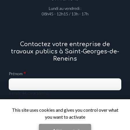
Lundi au vendredi :
08h45 - 12h15 / 13h - 17h
Contactez votre entreprise de
travaux publics à Saint-Georges-de-
Reneins
Prénom
Il reste
44
caractère(s)
Nom
This site uses cookies and gives you control over what
you want to activate
Il reste
44
caractère(s)
Email