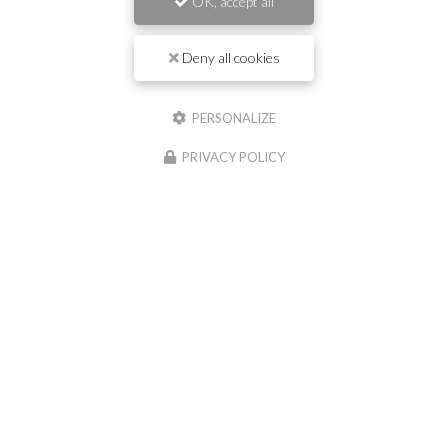
OK, accept all
Deny all cookies
Téléphone
PERSONALIZE
Message :
PRIVACY POLICY
0
caractère(s) saisi(s)
J'autorise ce site à conserver l'ensemble des données transmises dans ce formulaire
pour faciliter le suivi et le traitement de ma demande.
(Aucune exploitation
commerciale ne sera faite des données conservées. Voir notre
politique de
confidentialité
)