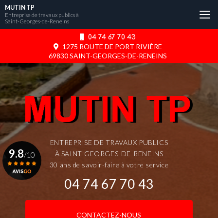
Aller
MUTIN TP
au
Entreprise de travaux publics à
Saint-Georges-de-Reneins
contenu
principal
04 74 67 70 43
1275 ROUTE DE PORT RIVIÈRE
69830 SAINT-GEORGES-DE-RENEINS
ENTREPRISE DE TRAVAUX PUBLICS
9.8
À SAINT-GEORGES-DE-RENEINS
/10
30 ans de savoir-faire à votre service
04 74 67 70 43
Voir le certificat
CONTACTEZ-NOUS