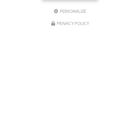
PERSONALIZE
Il reste
44
caractère(s)
Email
PRIVACY POLICY
Téléphone
Message :
0
caractère(s) saisi(s)
J'autorise ce site à conserver l'ensemble des données transmises dans ce formulaire
pour faciliter le suivi et le traitement de ma demande.
(Aucune exploitation
commerciale ne sera faite des données conservées. Voir notre
politique de
confidentialité
)