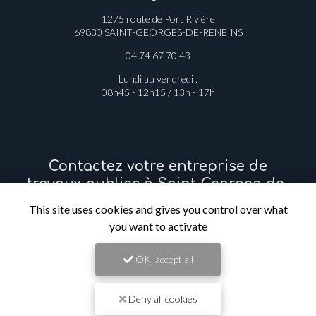
1275 route de Port Rivière
69830 SAINT-GEORGES-DE-RENEINS
04 74 67 70 43
Lundi au vendredi :
08h45 - 12h15 / 13h - 17h
Contactez votre entreprise de
travaux publics à Saint-Georges-de-
Reneins
This site uses cookies and gives you control over what
you want to activate
Prénom
OK, accept all
Il reste
44
caractère(s)
Deny all cookies
Nom