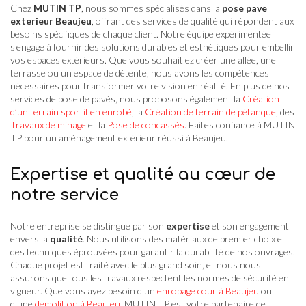
Chez
MUTIN TP
, nous sommes spécialisés dans la
pose pave
exterieur Beaujeu
, offrant des services de qualité qui répondent aux
besoins spécifiques de chaque client. Notre équipe expérimentée
s'engage à fournir des solutions durables et esthétiques pour embellir
vos espaces extérieurs. Que vous souhaitiez créer une allée, une
terrasse ou un espace de détente, nous avons les compétences
nécessaires pour transformer votre vision en réalité. En plus de nos
services de pose de pavés, nous proposons également la
Création
d’un terrain sportif en enrobé
, la
Création de terrain de pétanque
, des
Travaux de minage
et la
Pose de concassés
. Faites confiance à MUTIN
TP pour un aménagement extérieur réussi à Beaujeu.
Expertise et qualité au cœur de
notre service
Notre entreprise se distingue par son
expertise
et son engagement
envers la
qualité
. Nous utilisons des matériaux de premier choix et
des techniques éprouvées pour garantir la durabilité de nos ouvrages.
Chaque projet est traité avec le plus grand soin, et nous nous
assurons que tous les travaux respectent les normes de sécurité en
vigueur. Que vous ayez besoin d'un
enrobage cour à Beaujeu
ou
d'une
demolition à Beaujeu
, MUTIN TP est votre partenaire de