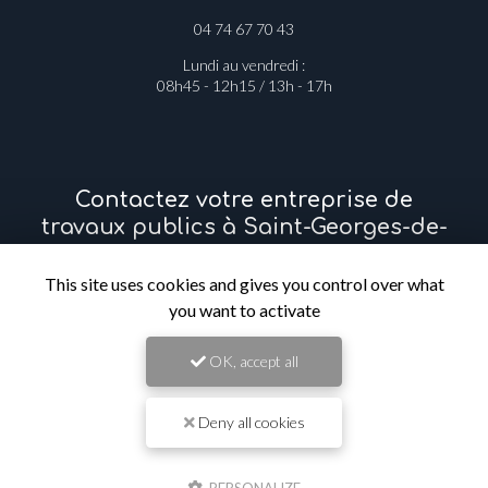
04 74 67 70 43
Lundi au vendredi :
08h45 - 12h15 / 13h - 17h
Contactez votre entreprise de
travaux publics à Saint-Georges-de-
Reneins
This site uses cookies and gives you control over what
you want to activate
Prénom
OK, accept all
Il reste
44
caractère(s)
Nom
Deny all cookies
Il reste
44
caractère(s)