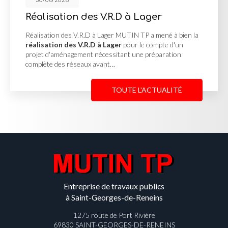
R.D à Lager
Pose d'enrobé à Vi
r MUTIN TP a mené à bien la
Pose d'enrobé à Villeneuve L
ger
pour le compte d'un
une
pose d'enrobé à Ville
itant une préparation
d'une allée d'accès fortement
…
intempéries…
TOUTE L'ACTUALITÉ
Entreprise de travaux publics
à Saint-Georges-de-Reneins
1275 route de Port Rivière
69830 SAINT-GEORGES-DE-RENEINS