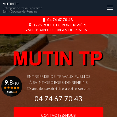
Aller
MUTIN TP
au
Entreprise de travaux publics à
Saint-Georges-de-Reneins
contenu
principal
04 74 67 70 43
1275 ROUTE DE PORT RIVIÈRE
69830 SAINT-GEORGES-DE-RENEINS
ENTREPRISE DE TRAVAUX PUBLICS
9.8
À SAINT-GEORGES-DE-RENEINS
/10
30 ans de savoir-faire à votre service
04 74 67 70 43
Voir le certificat
CONTACTEZ-NOUS