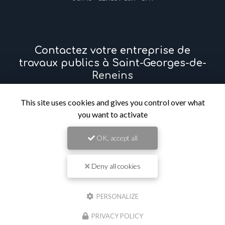
08h45 - 12h15 / 13h - 17h
Contactez votre entreprise de
travaux publics à Saint-Georges-de-
Reneins
This site uses cookies and gives you control over what
Prénom
you want to activate
OK, accept all
Il reste
44
caractère(s)
Nom
Deny all cookies
Il reste
44
caractère(s)
PERSONALIZE
Email
PRIVACY POLICY