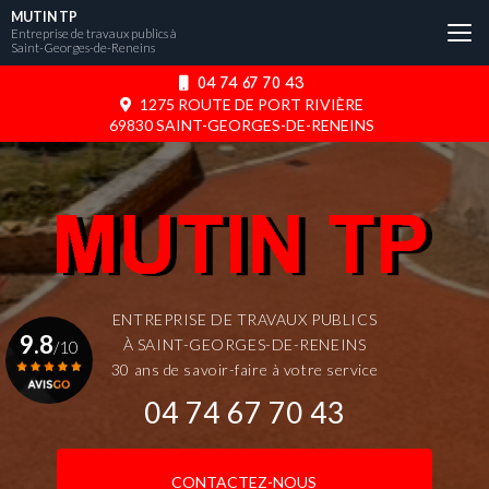
Aller
MUTIN TP
au
Entreprise de travaux publics à
Saint-Georges-de-Reneins
contenu
principal
04 74 67 70 43
1275 ROUTE DE PORT RIVIÈRE
69830 SAINT-GEORGES-DE-RENEINS
ENTREPRISE DE TRAVAUX PUBLICS
9.8
À SAINT-GEORGES-DE-RENEINS
/10
30 ans de savoir-faire à votre service
04 74 67 70 43
Voir le certificat
CONTACTEZ-NOUS