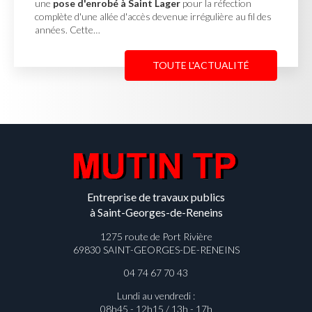
our la réfection
Cour en enrobé et concassé à Saint
irrégulière au fil des
MUTIN TP, basée à Saint-Georges-de
une
cour en enrobé et concassé 
Reneins
pour un client…
 L'ACTUALITÉ
TOUTE
Entreprise de travaux publics
à Saint-Georges-de-Reneins
1275 route de Port Rivière
69830 SAINT-GEORGES-DE-RENEINS
04 74 67 70 43
Lundi au vendredi :