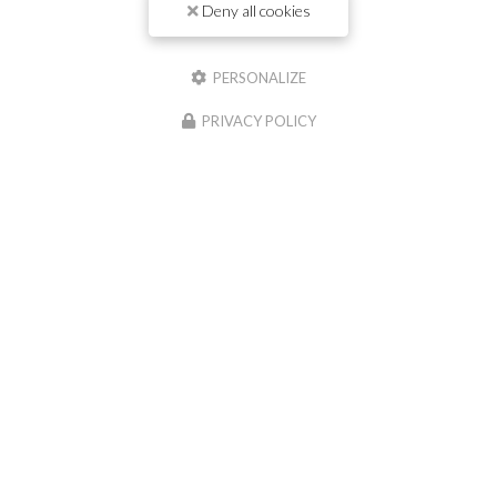
Il reste
44
caractère(s)
Deny all cookies
Nom
PERSONALIZE
Il reste
44
caractère(s)
PRIVACY POLICY
Email
Téléphone
Message :
0
caractère(s) saisi(s)
J'autorise ce site à conserver l'ensemble des données transmises dans ce formulaire