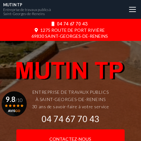
Aller
MUTIN TP
au
Entreprise de travaux publics à
Saint-Georges-de-Reneins
contenu
principal
04 74 67 70 43
1275 ROUTE DE PORT RIVIÈRE
69830 SAINT-GEORGES-DE-RENEINS
ENTREPRISE DE TRAVAUX PUBLICS
9.8
À SAINT-GEORGES-DE-RENEINS
/10
30 ans de savoir-faire à votre service
04 74 67 70 43
Voir le certificat
CONTACTEZ-NOUS