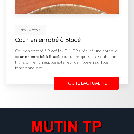
30/06/2026
à Blacé
Réalisation des 
UTIN TP a réalisé une nouvelle
Réalisation des V.R.D à 
pour un propriétaire souhaitant
réalisation des V.R.D à
térieur dégradé en surface
projet d'aménagement né
complète des réseaux av
TOUTE L'ACTUALITÉ