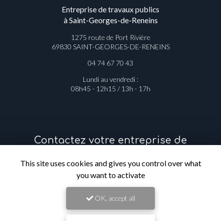
Entreprise de travaux publics
à Saint-Georges-de-Reneins
1275 route de Port Rivière
69830 SAINT-GEORGES-DE-RENEINS
04 74 67 70 43
Lundi au vendredi :
08h45 - 12h15 / 13h - 17h
Contactez votre entreprise de
travaux publics à Saint-Georges-de-
This site uses cookies and gives you control over what
Reneins
you want to activate
Prénom
OK, accept all