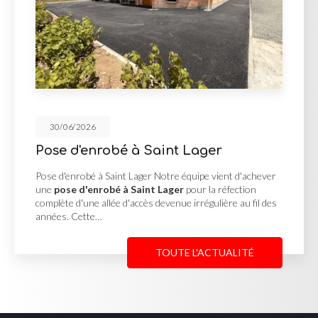
30/06/2026
 à Saint Lager
Cour en enrob
Georges de R
 Lager Notre équipe vient d'achever
 Saint Lager
pour la réfection
Cour en enrobé et co
'accès devenue irrégulière au fil des
MUTIN TP, basée à Sa
une
cour en enrobé 
Reneins
pour un clie
TOUTE L'ACTUALITÉ