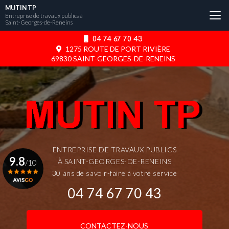
Aller
MUTIN TP
au
Entreprise de travaux publics à
Saint-Georges-de-Reneins
contenu
principal
04 74 67 70 43
1275 ROUTE DE PORT RIVIÈRE
69830 SAINT-GEORGES-DE-RENEINS
ENTREPRISE DE TRAVAUX PUBLICS
9.8
À SAINT-GEORGES-DE-RENEINS
/10
30 ans de savoir-faire à votre service
04 74 67 70 43
Voir le certificat
CONTACTEZ-NOUS