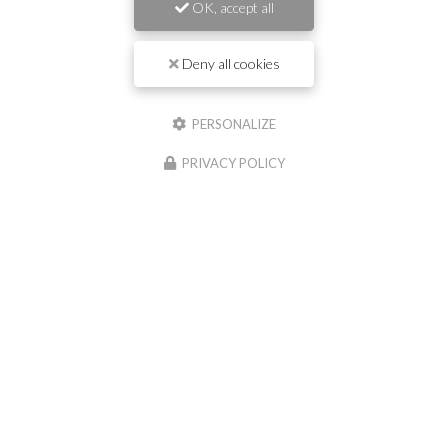
OK, accept all
Prénom
Deny all cookies
Il reste
44
caractère(s)
PERSONALIZE
Nom
PRIVACY POLICY
Il reste
44
caractère(s)
Email
Téléphone
Message :