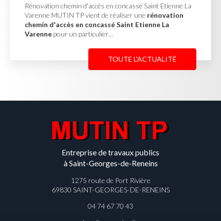
ncassé Saint Etienne La
Mur de soutènement en pierres
liser une
rénovation
Misérieux MUTIN TP a réalisé la
aint Etienne La
soutènement en pierres d'en
afin de stabiliser un terrain en…
TE L'ACTUALITÉ
TOU
Entreprise de travaux publics
à Saint-Georges-de-Reneins
1275 route de Port Rivière
69830 SAINT-GEORGES-DE-RENEINS
04 74 67 70 43