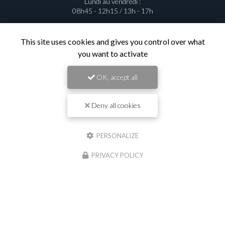
Lundi au vendredi :
08h45 - 12h15 / 13h - 17h
This site uses cookies and gives you control over what
you want to activate
Contactez votre entreprise de
travaux publics à Saint-Georges-de-
OK, accept all
Reneins
Deny all cookies
Prénom
PERSONALIZE
Il reste
44
caractère(s)
PRIVACY POLICY
Nom
Il reste
44
caractère(s)
Email