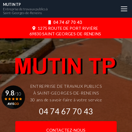
Aller
MUTIN TP
au
Entreprise de travaux publics à
Saint-Georges-de-Reneins
contenu
principal
04 74 67 70 43
1275 ROUTE DE PORT RIVIÈRE
69830 SAINT-GEORGES-DE-RENEINS
ENTREPRISE DE TRAVAUX PUBLICS
9.8
À SAINT-GEORGES-DE-RENEINS
/10
30 ans de savoir-faire à votre service
04 74 67 70 43
Voir le certificat
CONTACTEZ-NOUS