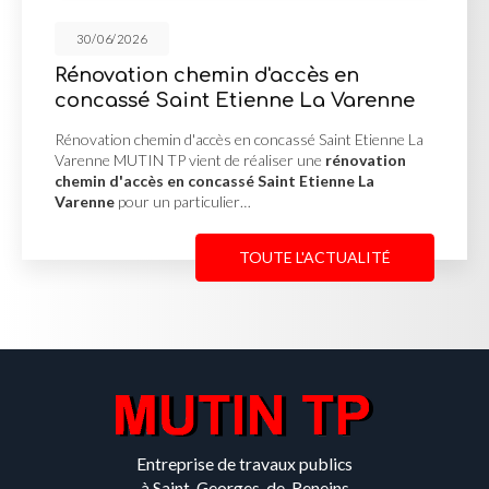
30/06/2026
in d'accès en
Mur de soutènem
Etienne La Varenne
d'enrochement à
s en concassé Saint Etienne La
Mur de soutènement en p
de réaliser une
rénovation
Misérieux MUTIN TP a réa
assé Saint Etienne La
soutènement en pierre
lier…
afin de stabiliser un terr
TOUTE L'ACTUALITÉ
Entreprise de travaux publics
à Saint-Georges-de-Reneins