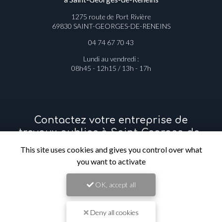
1275 route de Port Rivière
69830 SAINT-GEORGES-DE-RENEINS
04 74 67 70 43
Lundi au vendredi :
08h45 - 12h15 / 13h - 17h
Contactez votre entreprise de
travaux publics à Saint-Georges-de-
Reneins
This site uses cookies and gives you control over what
you want to activate
Prénom
OK, accept all
Il reste
44
caractère(s)
Deny all cookies
Nom