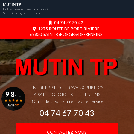
Aller
MUTIN TP
au
Entreprise de travaux publics à
Saint-Georges-de-Reneins
contenu
principal
04 74 67 70 43
1275 ROUTE DE PORT RIVIÈRE
69830 SAINT-GEORGES-DE-RENEINS
ENTREPRISE DE TRAVAUX PUBLICS
9.8
À SAINT-GEORGES-DE-RENEINS
/10
30 ans de savoir-faire à votre service
04 74 67 70 43
Voir le certificat
CONTACTEZ-NOUS