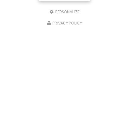
PERSONALIZE
Il reste
44
caractère(s)
Email
PRIVACY POLICY
Téléphone
Message :
0
caractère(s) saisi(s)
J'autorise ce site à conserver l'ensemble des données transmises dans ce formulaire
pour faciliter le suivi et le traitement de ma demande.
(Aucune exploitation
commerciale ne sera faite des données conservées. Voir notre
politique de
confidentialité
)