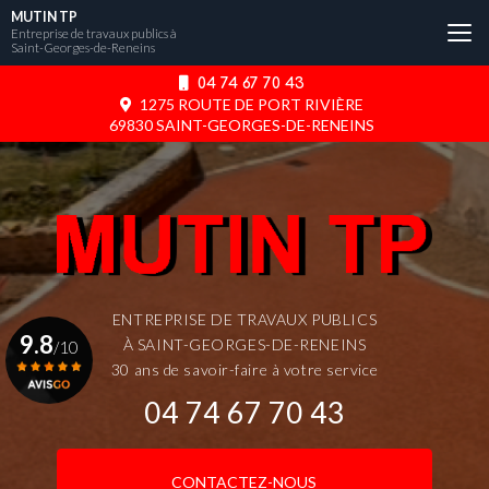
Aller
MUTIN TP
au
Entreprise de travaux publics à
Saint-Georges-de-Reneins
contenu
principal
04 74 67 70 43
1275 ROUTE DE PORT RIVIÈRE
69830 SAINT-GEORGES-DE-RENEINS
ENTREPRISE DE TRAVAUX PUBLICS
9.8
À SAINT-GEORGES-DE-RENEINS
/10
30 ans de savoir-faire à votre service
04 74 67 70 43
Voir le certificat
CONTACTEZ-NOUS