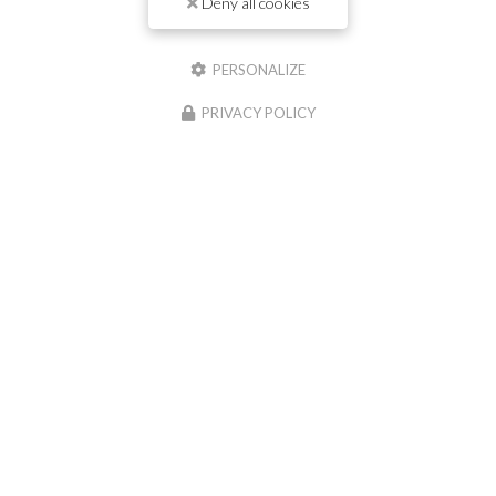
Deny all cookies
Nom
PERSONALIZE
Il reste
44
caractère(s)
PRIVACY POLICY
Email
Téléphone
Message :
0
caractère(s) saisi(s)
J'autorise ce site à conserver l'ensemble des données transmises dans ce formulaire