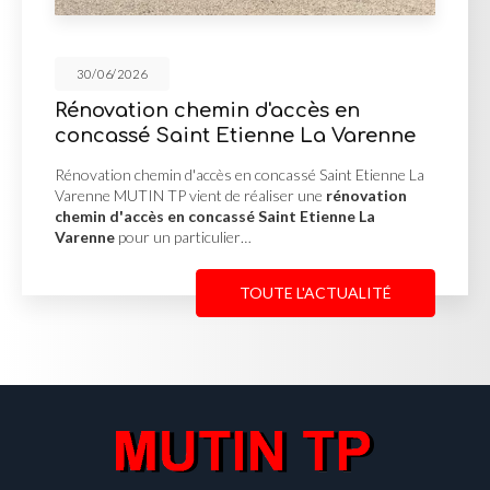
30/06/2026
emin d'accès en
Mur de soutè
t Etienne La Varenne
d'enrochement
accès en concassé Saint Etienne La
Mur de soutènement e
nt de réaliser une
rénovation
Misérieux MUTIN TP a 
oncassé Saint Etienne La
soutènement en pie
iculier…
afin de stabiliser un 
TOUTE L'ACTUALITÉ