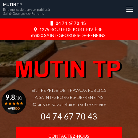
Aller
MUTIN TP
au
Entreprise de travaux publics à
Saint-Georges-de-Reneins
contenu
principal
04 74 67 70 43
1275 ROUTE DE PORT RIVIÈRE
69830 SAINT-GEORGES-DE-RENEINS
ENTREPRISE DE TRAVAUX PUBLICS
9.8
À SAINT-GEORGES-DE-RENEINS
/10
30 ans de savoir-faire à votre service
04 74 67 70 43
Voir le certificat
CONTACTEZ-NOUS