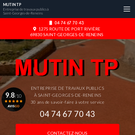
Aller
MUTIN TP
au
Entreprise de travaux publics à
Saint-Georges-de-Reneins
contenu
principal
04 74 67 70 43
1275 ROUTE DE PORT RIVIÈRE
69830 SAINT-GEORGES-DE-RENEINS
ENTREPRISE DE TRAVAUX PUBLICS
9.8
À SAINT-GEORGES-DE-RENEINS
/10
30 ans de savoir-faire à votre service
04 74 67 70 43
Voir le certificat
CONTACTEZ-NOUS