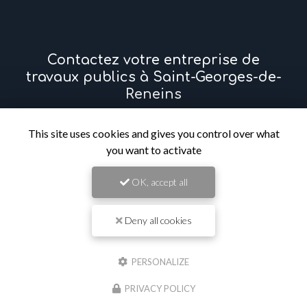
Contactez votre entreprise de
travaux publics à Saint-Georges-de-
Reneins
Prénom
This site uses cookies and gives you control over what
you want to activate
Il reste
44
caractère(s)
OK, accept all
Nom
Deny all cookies
Il reste
44
caractère(s)
Email
PERSONALIZE
PRIVACY POLICY
Téléphone