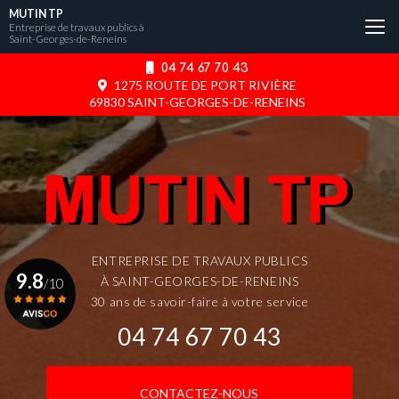
Aller
MUTIN TP
au
Entreprise de travaux publics à
Saint-Georges-de-Reneins
contenu
principal
04 74 67 70 43
1275 ROUTE DE PORT RIVIÈRE
69830 SAINT-GEORGES-DE-RENEINS
ENTREPRISE DE TRAVAUX PUBLICS
9.8
À SAINT-GEORGES-DE-RENEINS
/10
30 ans de savoir-faire à votre service
04 74 67 70 43
Voir le certificat
CONTACTEZ-NOUS