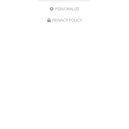
PERSONALIZE
Il reste
44
caractère(s)
PRIVACY POLICY
Email
Téléphone
Message :
0
caractère(s) saisi(s)
J'autorise ce site à conserver l'ensemble des données transmises dans ce formulaire
pour faciliter le suivi et le traitement de ma demande.
(Aucune exploitation
commerciale ne sera faite des données conservées. Voir notre
politique de