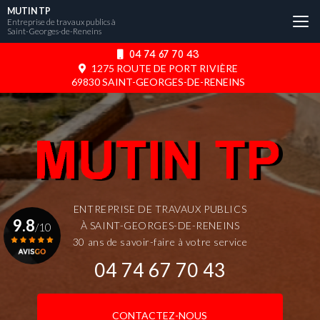
Aller
MUTIN TP
au
Entreprise de travaux publics à
Saint-Georges-de-Reneins
contenu
principal
04 74 67 70 43
1275 ROUTE DE PORT RIVIÈRE
69830 SAINT-GEORGES-DE-RENEINS
ENTREPRISE DE TRAVAUX PUBLICS
9.8
À SAINT-GEORGES-DE-RENEINS
/10
30 ans de savoir-faire à votre service
04 74 67 70 43
Voir le certificat
CONTACTEZ-NOUS