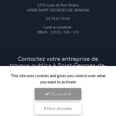
à Saint-Georges-de-Reneins
1275 route de Port Rivière
69830 SAINT-GEORGES-DE-RENEINS
04 74 67 70 43
Lundi au vendredi :
08h45 - 12h15 / 13h - 17h
Contactez votre entreprise de
travaux publics à Saint-Georges-de-
This site uses cookies and gives you control over what
Reneins
you want to activate
Prénom
OK, accept all
Deny all cookies
Il reste
44
caractère(s)
Nom