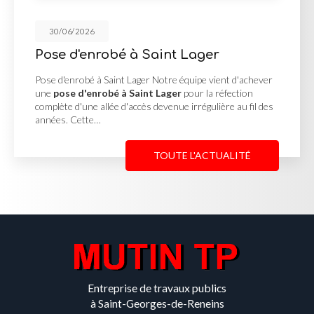
30/06/2026
 à Saint Lager
Cour en enrob
Georges de R
 Lager Notre équipe vient d'achever
 Saint Lager
pour la réfection
Cour en enrobé et co
'accès devenue irrégulière au fil des
MUTIN TP, basée à Sa
une
cour en enrobé 
Reneins
pour un clie
TOUTE L'ACTUALITÉ
Entreprise de travaux publics