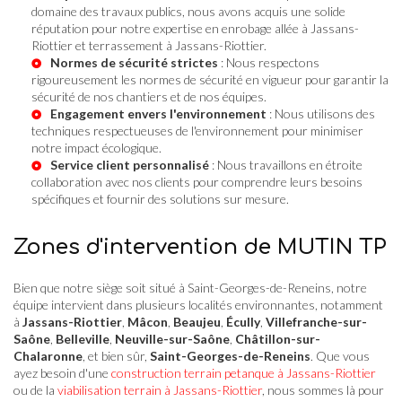
domaine des travaux publics, nous avons acquis une solide
réputation pour notre expertise en
enrobage allée à Jassans-
Riottier
et
terrassement à Jassans-Riottier
.
Normes de sécurité strictes
: Nous respectons
rigoureusement les normes de sécurité en vigueur pour garantir la
sécurité de nos chantiers et de nos équipes.
Engagement envers l'environnement
: Nous utilisons des
techniques respectueuses de l'environnement pour minimiser
notre impact écologique.
Service client personnalisé
: Nous travaillons en étroite
collaboration avec nos clients pour comprendre leurs besoins
spécifiques et fournir des solutions sur mesure.
Zones d'intervention de MUTIN TP
Bien que notre siège soit situé à Saint-Georges-de-Reneins, notre
équipe intervient dans plusieurs localités environnantes, notamment
à
Jassans-Riottier
,
Mâcon
,
Beaujeu
,
Écully
,
Villefranche-sur-
Saône
,
Belleville
,
Neuville-sur-Saône
,
Châtillon-sur-
Chalaronne
, et bien sûr,
Saint-Georges-de-Reneins
. Que vous
ayez besoin d'une
construction terrain petanque à Jassans-Riottier
ou de la
viabilisation terrain à Jassans-Riottier
, nous sommes là pour