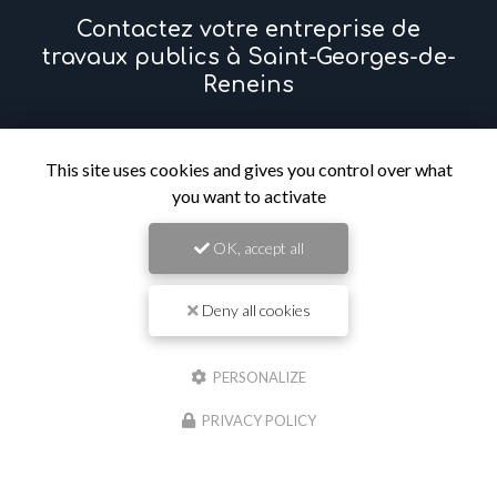
Contactez votre entreprise de
travaux publics à Saint-Georges-de-
Reneins
Prénom
This site uses cookies and gives you control over what
you want to activate
Il reste
44
caractère(s)
OK, accept all
Nom
Deny all cookies
Il reste
44
caractère(s)
Email
PERSONALIZE
PRIVACY POLICY
Téléphone