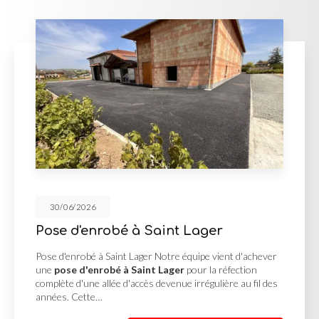
30/06/2026
 à Saint Lager
Cour en enrob
Georges de R
 Lager Notre équipe vient d'achever
 Saint Lager
pour la réfection
Cour en enrobé et co
'accès devenue irrégulière au fil des
MUTIN TP, basée à Sa
une
cour en enrobé 
Reneins
pour un clie