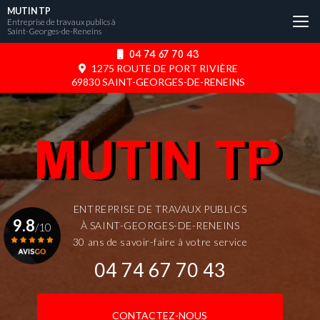
Aller
MUTIN TP
au
Entreprise de travaux publics à
Saint-Georges-de-Reneins
contenu
principal
04 74 67 70 43
1275 ROUTE DE PORT RIVIÈRE
69830 SAINT-GEORGES-DE-RENEINS
ENTREPRISE DE TRAVAUX PUBLICS
9.8
À SAINT-GEORGES-DE-RENEINS
/10
30 ans de savoir-faire à votre service
04 74 67 70 43
Voir le certificat
CONTACTEZ-NOUS