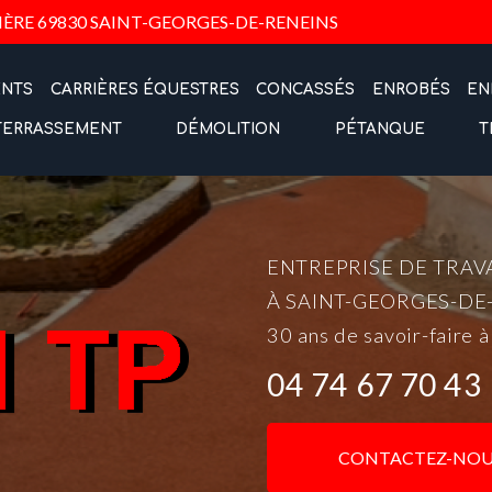
Navigation
IÈRE
69830 SAINT-GEORGES-DE-RENEINS
ENTS
CARRIÈRES ÉQUESTRES
CONCASSÉS
ENROBÉS
EN
TERRASSEMENT
DÉMOLITION
PÉTANQUE
T
ENTREPRISE DE TRAV
À SAINT-GEORGES-DE
30 ans de savoir-faire à
04 74 67 70 43
CONTACTEZ-NOU