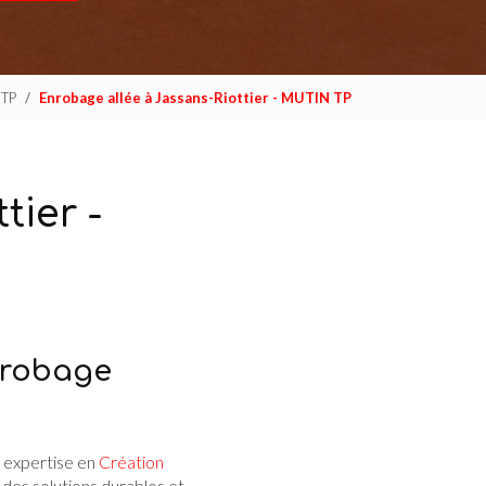
 TP
Enrobage allée à Jassans-Riottier - MUTIN TP
tier -
nrobage
 expertise en
Création
es solutions durables et