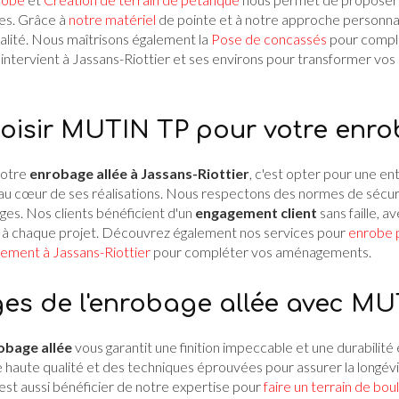
ées. Grâce à
notre matériel
de pointe et à notre approche personnal
alité. Nous maîtrisons également la
Pose de concassés
pour compl
intervient à Jassans-Riottier et ses environs pour transformer vos
oisir MUTIN TP pour votre enro
votre
enrobage allée à Jassans-Riottier
, c'est opter pour une en
au cœur de ses réalisations. Nous respectons des normes de sécuri
ges. Nos clients bénéficient d'un
engagement client
sans faille, a
 à chaque projet. Découvrez également nos services pour
enrobe p
ement à Jassans-Riottier
pour compléter vos aménagements.
es de l'enrobage allée avec MU
obage allée
vous garantit une finition impeccable et une durabilité
e haute qualité et des techniques éprouvées pour assurer la longévi
est aussi bénéficier de notre expertise pour
faire un terrain de bou