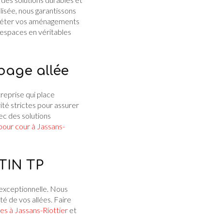
isée, nous garantissons
éter vos aménagements
 espaces en véritables
bage allée
treprise qui place
té strictes pour assurer
vec des solutions
our cour à Jassans-
TIN TP
 exceptionnelle. Nous
té de vos allées. Faire
les à Jassans-Riottier
et