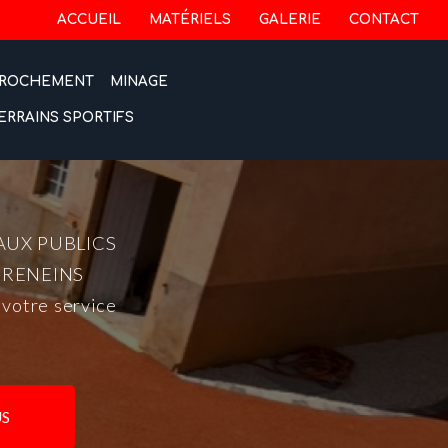
 secondaire
ACCUEIL
MATÉRIELS
GALERIE
CONTACT
ROCHEMENT
MINAGE
ERRAINS SPORTIFS
AUX PUBLICS
-RENEINS
 votre service
S