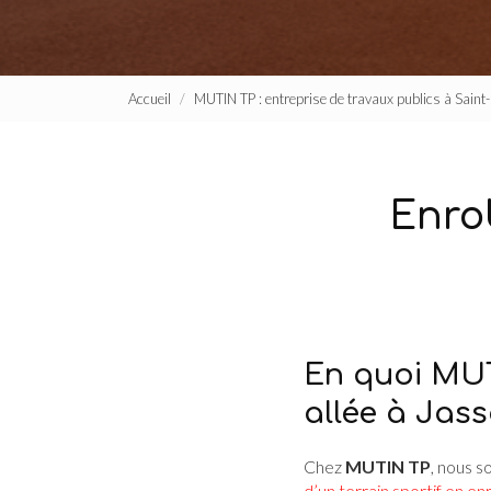
Accueil
MUTIN TP : entreprise de travaux publics à Sain
Enrob
En quoi MUT
allée à Jass
Chez
MUTIN TP
, nous s
d’un terrain sportif en e