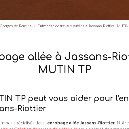
t-Georges-de-Reneins
Entreprise de travaux publics à Jassans-Riottier - MUTIN
age allée à Jassans-Riot
MUTIN TP
IN TP peut vous aider pour l'e
ans-Riottier
ommes spécialisés dans l'
enrobage allée Jassans-Riottier
. Notre
nrobé
et
Création de terrain de pétanque
nous permet de proposer d