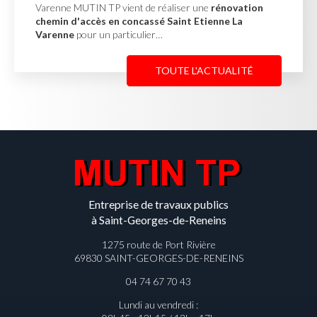
réaliser une
rénovation
Misérieux MUTIN TP a réalisé
é Saint Etienne La
soutènement en pierres d
…
afin de stabiliser un terrain 
TOUTE L'ACTUALITÉ
Entreprise de travaux publics
à Saint-Georges-de-Reneins
1275 route de Port Rivière
69830 SAINT-GEORGES-DE-RENEINS
04 74 67 70 43
Lundi au vendredi :