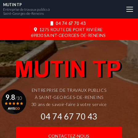
Aller
MUTIN TP
au
Entreprise de travaux publics à
Saint-Georges-de-Reneins
contenu
principal
04 74 67 70 43
1275 ROUTE DE PORT RIVIÈRE
69830 SAINT-GEORGES-DE-RENEINS
ENTREPRISE DE TRAVAUX PUBLICS
9.8
À SAINT-GEORGES-DE-RENEINS
/10
30 ans de savoir-faire à votre service
04 74 67 70 43
Voir le certificat
CONTACTEZ-NOUS