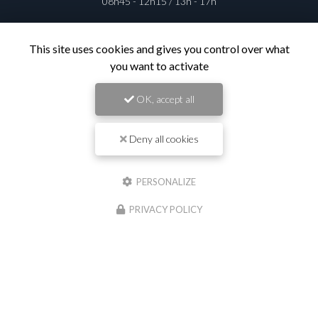
08h45 - 12h15 / 13h - 17h
This site uses cookies and gives you control over what
you want to activate
Contactez votre entreprise de
travaux publics à Saint-Georges-de-
OK, accept all
Reneins
Deny all cookies
Prénom
PERSONALIZE
Il reste
44
caractère(s)
PRIVACY POLICY
Nom
Il reste
44
caractère(s)
Email