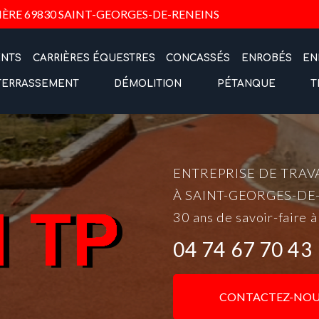
Navigation
IÈRE
69830 SAINT-GEORGES-DE-RENEINS
ENTS
CARRIÈRES ÉQUESTRES
CONCASSÉS
ENROBÉS
EN
TERRASSEMENT
DÉMOLITION
PÉTANQUE
T
ENTREPRISE DE TRAV
À SAINT-GEORGES-DE
30 ans de savoir-faire à
04 74 67 70 43
CONTACTEZ-NOU