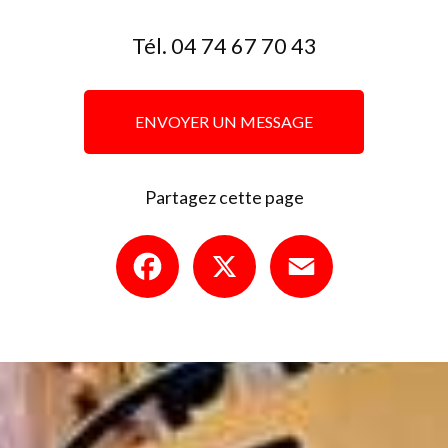
Tél.
04 74 67 70 43
ENVOYER UN MESSAGE
Partagez cette page
Facebook
X
Email