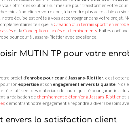
 vous offrir des solutions sur mesure pour transformer votre cour
herchiez à améliorer votre cour, à la rendre plus accessible ou si
é, notre équipe est prête à vous accompagner dans votre projet. 
complémentaires tels que la
Création d’un terrain sportif en enrobé
cassés
et la
Conception d'accès et cheminements
. Faites confian
nrobe pour cour à Jassans-Riottier avec excellence.
oisir MUTIN TP pour votre enro
otre projet d'
enrobe pour cour
à
Jassans-Riottier
, c'est opter
 pour son
expertise
et son
engagement envers la qualité
. Nos 
ité et utilisent des matériaux de haute qualité pour garantir la dur
nt la réalisation de
cheminement piétonnier à Jassans-Riottier
et l
ier
, démontrant notre engagement à répondre à divers besoins ave
envers la satisfaction client