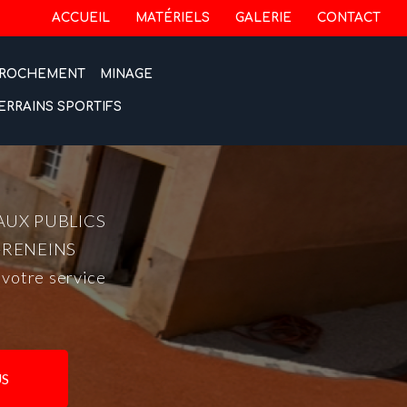
 secondaire
ACCUEIL
MATÉRIELS
GALERIE
CONTACT
ROCHEMENT
MINAGE
ERRAINS SPORTIFS
AUX PUBLICS
-RENEINS
 votre service
S