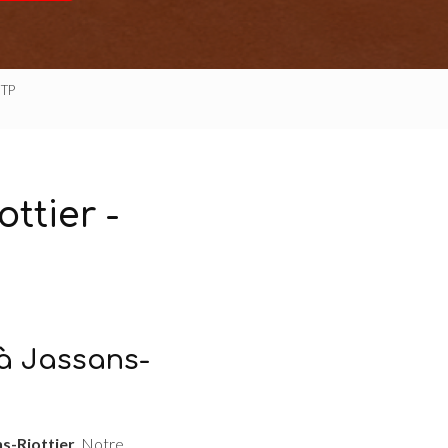
 TP
ttier -
 à Jassans-
s-Riottier
. Notre