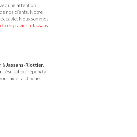
 avec une attention
 de nos clients. Notre
 impeccable. Nous sommes
rdin en gravier à Jassans-
r
à
Jassans-Riottier
.
 résultat qui répond à
 vous aider à chaque