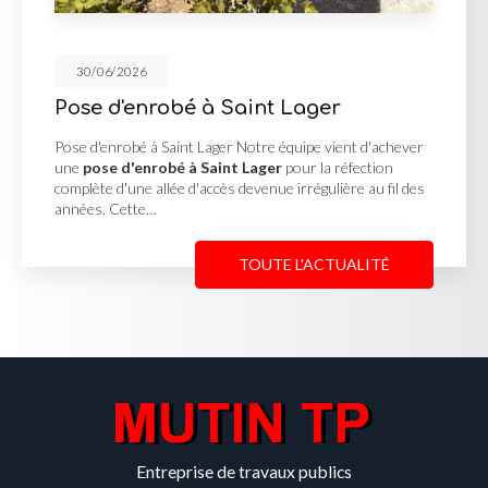
30/06/2026
aint Lager
Cour en enrobé et
Georges de Renein
Notre équipe vient d'achever
 Lager
pour la réfection
Cour en enrobé et concassé 
evenue irrégulière au fil des
MUTIN TP, basée à Saint-Geo
une
cour en enrobé et con
Reneins
pour un client…
TOUTE L'ACTUALITÉ