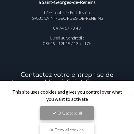
Entreprise de travaux publics
à Saint-Georges-de-Reneins
1275 route de Port Rivière
69830 SAINT-GEORGES-DE-RENEINS
04 74 67 70 43
Lundi au vendredi :
08h45 - 12h15 / 13h - 17h
Contactez votre entreprise de
travaux publics à Saint-Georges-de-
This site uses cookies and gives you control over what
Reneins
you want to activate
Prénom
OK, accept all
Deny all cookies
Il reste
44
caractère(s)