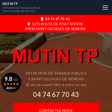
Aller
MUTIN TP
au
Entreprise de travaux publics à
Saint-Georges-de-Reneins
contenu
principal
04 74 67 70 43
1275 ROUTE DE PORT RIVIÈRE
69830 SAINT-GEORGES-DE-RENEINS
ENTREPRISE DE TRAVAUX PUBLICS
9.8
À SAINT-GEORGES-DE-RENEINS
/10
30 ans de savoir-faire à votre service
04 74 67 70 43
Voir le certificat
CONTACTEZ-NOUS