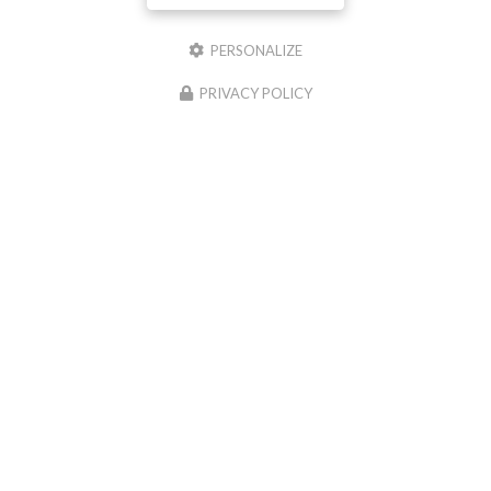
Nom
PERSONALIZE
Il reste
44
caractère(s)
PRIVACY POLICY
Email
Téléphone
Message :
0
caractère(s) saisi(s)
J'autorise ce site à conserver l'ensemble des données transmises dans ce formulaire
pour faciliter le suivi et le traitement de ma demande.
(Aucune exploitation