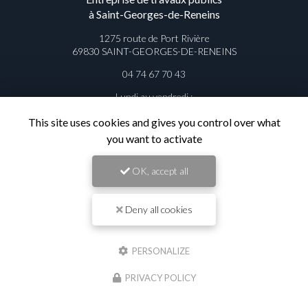
à Saint-Georges-de-Reneins
1275 route de Port Rivière
69830 SAINT-GEORGES-DE-RENEINS
04 74 67 70 43
Lundi au vendredi :
08h45 - 12h15 / 13h - 17h
This site uses cookies and gives you control over what
you want to activate
OK, accept all
Contactez votre entreprise de
travaux publics à Saint-Georges-de-
Deny all cookies
Reneins
PERSONALIZE
Prénom
PRIVACY POLICY
Il reste
44
caractère(s)