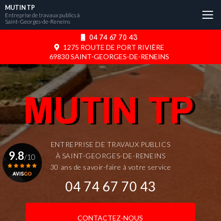
Aller
MUTIN TP
au
Entreprise de travaux publics à
Saint-Georges-de-Reneins
contenu
principal
04 74 67 70 43
1275 ROUTE DE PORT RIVIÈRE
69830 SAINT-GEORGES-DE-RENEINS
ENTREPRISE DE TRAVAUX PUBLICS
9.8
À SAINT-GEORGES-DE-RENEINS
/10
30 ans de savoir-faire à votre service
04 74 67 70 43
Voir le certificat
CONTACTEZ-NOUS