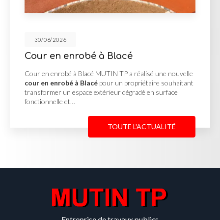
30/06/2026
obé à Blacé
Réalisation
Blacé MUTIN TP a réalisé une nouvelle
Réalisation des V
 Blacé
pour un propriétaire souhaitant
réalisation des 
pace extérieur dégradé en surface
projet d'aménagem
complète des rés
TOUTE L'ACTUALITÉ
Entreprise de travaux publics