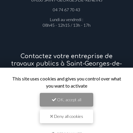
1275 route de Port Rivière
69830 SAINT-GEORGES-DE-RENEINS
04 74 67 70 43
Lundi au vendredi :
08h45 - 12h15 / 13h - 17h
Contactez votre entreprise de
travaux publics à Saint-Georges-de-
Reneins
This site uses cookies and gives you control over what
you want to activate
Prénom
OK, accept all
Il reste
44
caractère(s)
Deny all cookies
Nom