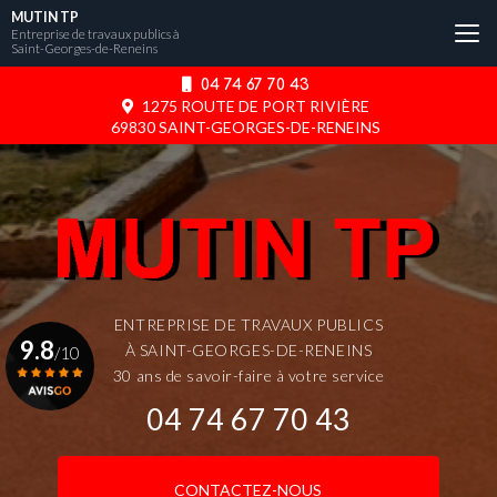
Aller
MUTIN TP
au
Entreprise de travaux publics à
Saint-Georges-de-Reneins
contenu
principal
04 74 67 70 43
1275 ROUTE DE PORT RIVIÈRE
69830 SAINT-GEORGES-DE-RENEINS
ENTREPRISE DE TRAVAUX PUBLICS
9.8
À SAINT-GEORGES-DE-RENEINS
/10
30 ans de savoir-faire à votre service
04 74 67 70 43
Voir le certificat
CONTACTEZ-NOUS