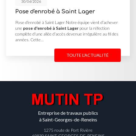
30/06/2026
t Lager
Cour en enrobé et c
Georges de Reneins
e équipe vient d'achever
ger
pour la réfection
Cour en enrobé et concassé à S
nue irrégulière au fil des
MUTIN TP, basée à Saint-Georges
une
cour en enrobé et concas
Reneins
pour un client…
TE L'ACTUALITÉ
TOU
Entreprise de travaux publics
à Saint-Georges-de-Reneins