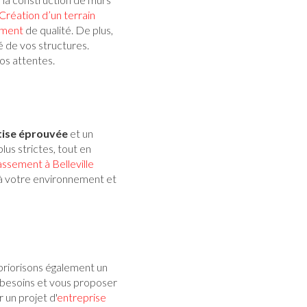
Création d’un terrain
ement
de qualité. De plus,
té de vos structures.
os attentes.
tise éprouvée
et un
us strictes, tout en
assement à Belleville
 à votre environnement et
 priorisons également un
 besoins et vous proposer
 un projet d'
entreprise