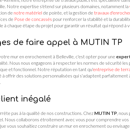
lle. Notre expertise s'étend sur plusieurs domaines, notamment la
sation de
notre matériel
de pointe, et la gestion de
travaux d'enroch
ices de
Pose de concassés
pour renforcer la stabilité et la durabili
e à chaque étape du projet pour garantir un résultat qui répond à v
es de faire appel à MUTIN TP
otre mur en enrochement à Belleville, c'est opter pour une
exper
ité. Nous nous engageons à respecter les normes de sécurité les pl
que et fonctionnel. Notre réputation en tant qu'
entreprise de terr
 à offrir des solutions personnalisées qui s'adaptent parfaitement
.
lient inégalé
rête pas à la qualité de nos constructions. Chez
MUTIN TP
, nous
nel. Nous collaborons étroitement avec vous pour comprendre vos
Que vous souhaitiez construire un mur en enrochement ou envisager