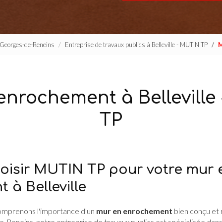
t-Georges-de-Reneins
Entreprise de travaux publics à Belleville - MUTIN TP
M
enrochement à Belleville
TP
oisir MUTIN TP pour votre mur 
 à Belleville
comprenons l'importance d'un
mur en enrochement
bien conçu et r
-Reneins, notre entreprise de travaux publics est spécialisée dans