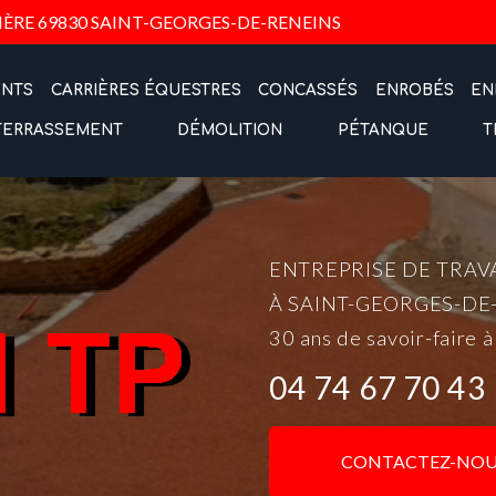
Navigation
IÈRE
69830 SAINT-GEORGES-DE-RENEINS
ENTS
CARRIÈRES ÉQUESTRES
CONCASSÉS
ENROBÉS
EN
TERRASSEMENT
DÉMOLITION
PÉTANQUE
T
ENTREPRISE DE TRAV
À SAINT-GEORGES-DE
30 ans de savoir-faire à
04 74 67 70 43
CONTACTEZ-NOU