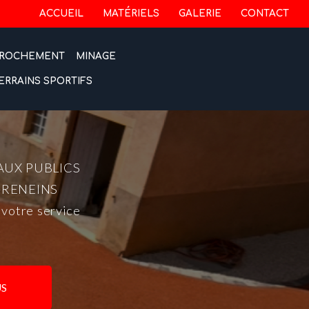
 secondaire
ACCUEIL
MATÉRIELS
GALERIE
CONTACT
ROCHEMENT
MINAGE
ERRAINS SPORTIFS
AUX PUBLICS
-RENEINS
 votre service
S